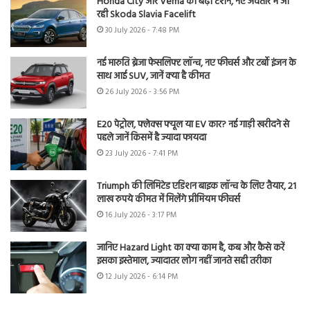
Honda City और Verna की बढ़ी टेंशन, नए अवतार में आ
रही Skoda Slavia Facelift
30 July 2026 - 7:48 PM
नई मारुति ब्रेजा फेसलिफ्ट लॉन्च, नए फीचर्स और टर्बो इंजन के
साथ आई SUV, जानें क्या है कीमत
26 July 2026 - 3:56 PM
E20 पेट्रोल, फ्लेक्स फ्यूल या EV कार? नई गाड़ी खरीदने से
पहले जानें किसमें है ज्यादा फायदा
23 July 2026 - 7:41 PM
Triumph की लिमिटेड एडिशन बाइक लॉन्च के लिए तैयार, 21
लाख रुपये कीमत में मिलेंगे प्रीमियम फीचर्स
16 July 2026 - 3:17 PM
जानिए Hazard Light का क्या काम है, कब और कैसे करें
इसका इस्तेमाल, ज्यादातर लोग नहीं जानते सही तरीका
12 July 2026 - 6:14 PM