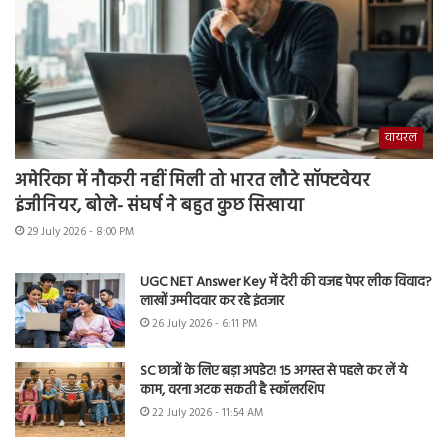
वायरल
अमेरिका में नौकरी नहीं मिली तो भारत लौटे सॉफ्टवेयर
इंजीनियर, बोले- संघर्ष ने बहुत कुछ सिखाया
29 July 2026 - 8:00 PM
UGC NET Answer Key में देरी की वजह पेपर लीक विवाद?
लाखों उम्मीदवार कर रहे इंतजार
26 July 2026 - 6:11 PM
SC छात्रों के लिए बड़ा अपडेट! 15 अगस्त से पहले कर लें ये
काम, वरना अटक सकती है स्कॉलरशिप
22 July 2026 - 11:54 AM