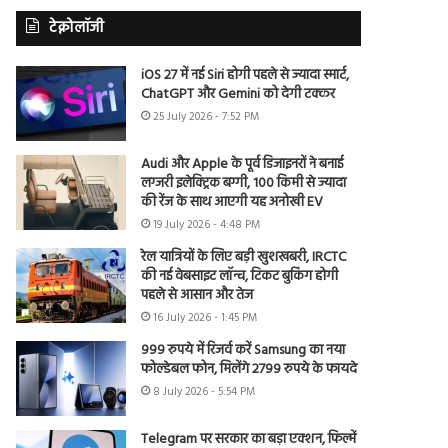
टेक्नोलॉजी
iOS 27 में नई Siri होगी पहले से ज्यादा स्मार्ट,
ChatGPT और Gemini को देगी टक्कर
25 July 2026 - 7:52 PM
Audi और Apple के पूर्व डिजाइनरों ने बनाई
लग्जरी इलेक्ट्रिक बग्गी, 100 किमी से ज्यादा
की रेंज के साथ आएगी यह अनोखी EV
19 July 2026 - 4:48 PM
रेल यात्रियों के लिए बड़ी खुशखबरी, IRCTC
की नई वेबसाइट लॉन्च, टिकट बुकिंग होगी
पहले से आसान और तेज
16 July 2026 - 1:45 PM
999 रुपये में रिजर्व करें Samsung का नया
फोल्डेबल फोन, मिलेंगे 2799 रुपये के फायदे
8 July 2026 - 5:54 PM
Telegram पर सरकार का बड़ा एक्शन, फिल्में