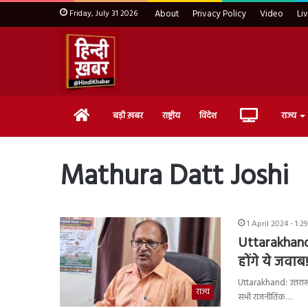
Friday, July 31 2026
About
Privacy Policy
Video
Li
Home
Live
बड़ी ख़बर
राष्ट्रीय
विदेश
राज्य
TV
Mathura Datt Joshi
1 April 2024 - 1:2
Uttarakhand: 
होंगे ये जवाब!
Uttarakhand: उत्तराख
राज्य
सभी राजनीतिक…