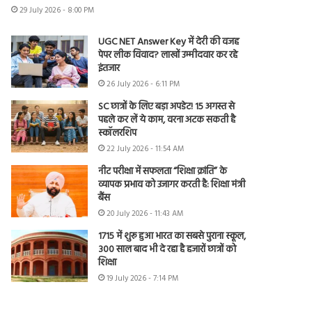
29 July 2026 - 8:00 PM
UGC NET Answer Key में देरी की वजह
पेपर लीक विवाद? लाखों उम्मीदवार कर रहे
इंतजार
26 July 2026 - 6:11 PM
SC छात्रों के लिए बड़ा अपडेट! 15 अगस्त से
पहले कर लें ये काम, वरना अटक सकती है
स्कॉलरशिप
22 July 2026 - 11:54 AM
नीट परीक्षा में सफलता “शिक्षा क्रांति” के
व्यापक प्रभाव को उजागर करती है: शिक्षा मंत्री
बैंस
20 July 2026 - 11:43 AM
1715 में शुरू हुआ भारत का सबसे पुराना स्कूल,
300 साल बाद भी दे रहा है हजारों छात्रों को
शिक्षा
19 July 2026 - 7:14 PM