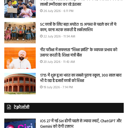
लाखों उम्मीदवार कर रहे इंतजार
26 July 2026 - 6:11 PM
SC छात्रों के लिए बड़ा अपडेट! 15 अगस्त से पहले कर लें ये
काम, वरना अटक सकती है स्कॉलरशिप
22 July 2026 - 11:54 AM
नीट परीक्षा में सफलता “शिक्षा क्रांति” के व्यापक प्रभाव को
उजागर करती है: शिक्षा मंत्री बैंस
20 July 2026 - 11:43 AM
1715 में शुरू हुआ भारत का सबसे पुराना स्कूल, 300 साल बाद
भी दे रहा है हजारों छात्रों को शिक्षा
19 July 2026 - 7:14 PM
टेक्नोलॉजी
iOS 27 में नई Siri होगी पहले से ज्यादा स्मार्ट, ChatGPT और
Gemini को देगी टक्कर