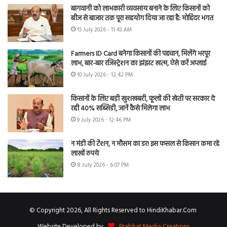
बागवानी को लाभकारी व्यवसाय बनाने के लिए किसानों को
बीज से बाजार तक पूरा सहयोग दिया जा रहा है: मोहिंदर भगत
15 July 2026 - 11:43 AM
Farmers ID Card बनेगा किसानों की पहचान, मिलेंगे भरपूर
लाभ, बार-बार रजिस्ट्रेशन का झंझट खत्म, ऐसे करें अप्लाई
10 July 2026 - 12:42 PM
किसानों के लिए बड़ी खुशखबरी, फूलों की खेती पर सरकार दे
रही 40% सब्सिडी, जानें कैसे मिलेगा लाभ
9 July 2026 - 12:46 PM
न मंडी की टेंशन, न मौसम का डर! इस फसल से किसान कमा रहे
लाखों रुपये
8 July 2026 - 6:07 PM
© Copyright 2026, All Rights Reserved to HindiKhabar.Com
Website Developed by
Prabhat Media Creations