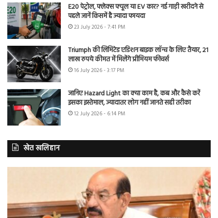
E20 पेट्रोल, फ्लेक्स फ्यूल या EV कार? नई गाड़ी खरीदने से
पहले जानें किसमें है ज्यादा फायदा
23 July 2026 - 7:41 PM
Triumph की लिमिटेड एडिशन बाइक लॉन्च के लिए तैयार, 21
लाख रुपये कीमत में मिलेंगे प्रीमियम फीचर्स
16 July 2026 - 3:17 PM
जानिए Hazard Light का क्या काम है, कब और कैसे करें
इसका इस्तेमाल, ज्यादातर लोग नहीं जानते सही तरीका
12 July 2026 - 6:14 PM
खेत खलिहान