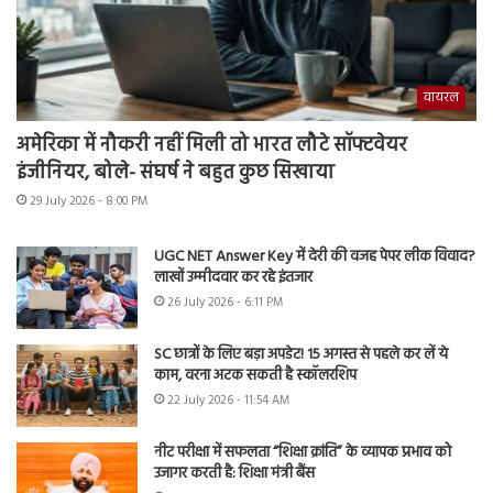
वायरल
अमेरिका में नौकरी नहीं मिली तो भारत लौटे सॉफ्टवेयर
इंजीनियर, बोले- संघर्ष ने बहुत कुछ सिखाया
29 July 2026 - 8:00 PM
UGC NET Answer Key में देरी की वजह पेपर लीक विवाद?
लाखों उम्मीदवार कर रहे इंतजार
26 July 2026 - 6:11 PM
SC छात्रों के लिए बड़ा अपडेट! 15 अगस्त से पहले कर लें ये
काम, वरना अटक सकती है स्कॉलरशिप
22 July 2026 - 11:54 AM
नीट परीक्षा में सफलता “शिक्षा क्रांति” के व्यापक प्रभाव को
उजागर करती है: शिक्षा मंत्री बैंस