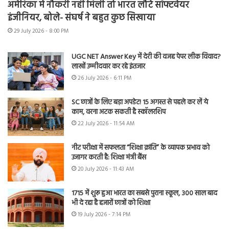
अमेरिका में नौकरी नहीं मिली तो भारत लौटे सॉफ्टवेयर
इंजीनियर, बोले- संघर्ष ने बहुत कुछ सिखाया
29 July 2026 - 8:00 PM
UGC NET Answer Key में देरी की वजह पेपर लीक विवाद?
लाखों उम्मीदवार कर रहे इंतजार
26 July 2026 - 6:11 PM
SC छात्रों के लिए बड़ा अपडेट! 15 अगस्त से पहले कर लें ये
काम, वरना अटक सकती है स्कॉलरशिप
22 July 2026 - 11:54 AM
नीट परीक्षा में सफलता “शिक्षा क्रांति” के व्यापक प्रभाव को
उजागर करती है: शिक्षा मंत्री बैंस
20 July 2026 - 11:43 AM
1715 में शुरू हुआ भारत का सबसे पुराना स्कूल, 300 साल बाद
भी दे रहा है हजारों छात्रों को शिक्षा
19 July 2026 - 7:14 PM