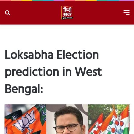
Search
M
for
8/6/2026, 6:38:56 PM
Loksabha Election
prediction in West
Bengal: