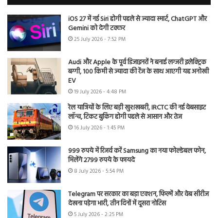
iOS 27 में नई Siri होगी पहले से ज्यादा स्मार्ट, ChatGPT और
Gemini को देगी टक्कर
25 July 2026 - 7:52 PM
Audi और Apple के पूर्व डिजाइनरों ने बनाई लग्जरी इलेक्ट्रिक
बग्गी, 100 किमी से ज्यादा की रेंज के साथ आएगी यह अनोखी
EV
19 July 2026 - 4:48 PM
रेल यात्रियों के लिए बड़ी खुशखबरी, IRCTC की नई वेबसाइट
लॉन्च, टिकट बुकिंग होगी पहले से आसान और तेज
16 July 2026 - 1:45 PM
999 रुपये में रिजर्व करें Samsung का नया फोल्डेबल फोन,
मिलेंगे 2799 रुपये के फायदे
8 July 2026 - 5:54 PM
Telegram पर सरकार का बड़ा एक्शन, फिल्में और वेब सीरीज
देखना पड़ेगा भारी, तीन दिनों में दूसरा नोटिस
5 July 2026 - 2:25 PM