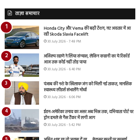
ताज़ा समाचार
Honda City और Verna की बढ़ी टेंशन, नए अवतार में आ
रही Skoda Slavia Facelift
30 July 2026 - 7:48 PM
अजिंक्य रहाणे ने लिया संन्यास, लेकिन कप्तानी का ये रिकॉर्ड
आज तक कोई नहीं तोड़ पाया
30 July 2026 - 6:40 PM
पंजाब की नशे के खिलाफ जंग को मिली नई ताकत, मानसिक
स्वास्थ्य लीडर्स संभालेंगे मोर्चा
30 July 2026 - 6:06 PM
ईरान-अमेरिका तनाव का असर अब मिस्र तक, दमियाता पोर्ट पर
ड्रोन हमले से गैस टैंकर में लगी आग
30 July 2026 - 5:42 PM
अमित शाह या तो जवाब दें या…., बेकसूर बच्चों पर बरसाई