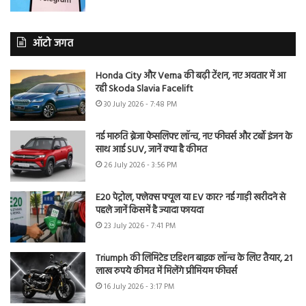
ऑटो जगत
Honda City और Verna की बढ़ी टेंशन, नए अवतार में आ
रही Skoda Slavia Facelift
30 July 2026 - 7:48 PM
नई मारुति ब्रेजा फेसलिफ्ट लॉन्च, नए फीचर्स और टर्बो इंजन के
साथ आई SUV, जानें क्या है कीमत
26 July 2026 - 3:56 PM
E20 पेट्रोल, फ्लेक्स फ्यूल या EV कार? नई गाड़ी खरीदने से
पहले जानें किसमें है ज्यादा फायदा
23 July 2026 - 7:41 PM
Triumph की लिमिटेड एडिशन बाइक लॉन्च के लिए तैयार, 21
लाख रुपये कीमत में मिलेंगे प्रीमियम फीचर्स
16 July 2026 - 3:17 PM