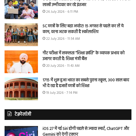
लाखों उम्मीदवार कर रहे इंतजार
26 July 2026 - 6:11 PM
SC छात्रों के लिए बड़ा अपडेट! 15 अगस्त से पहले कर लें ये
काम, वरना अटक सकती है स्कॉलरशिप
22 July 2026 - 11:54 AM
नीट परीक्षा में सफलता “शिक्षा क्रांति” के व्यापक प्रभाव को
उजागर करती है: शिक्षा मंत्री बैंस
20 July 2026 - 11:43 AM
1715 में शुरू हुआ भारत का सबसे पुराना स्कूल, 300 साल बाद
भी दे रहा है हजारों छात्रों को शिक्षा
19 July 2026 - 7:14 PM
टेक्नोलॉजी
iOS 27 में नई Siri होगी पहले से ज्यादा स्मार्ट, ChatGPT और
Gemini को देगी टक्कर