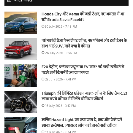
ऑटो जगत
Honda City और Verna की बढ़ी टेंशन, नए अवतार में आ
रही Skoda Slavia Facelift
30 July 2026 - 7:48 PM
नई मारुति ब्रेजा फेसलिफ्ट लॉन्च, नए फीचर्स और टर्बो इंजन के
साथ आई SUV, जानें क्या है कीमत
26 July 2026 - 3:56 PM
E20 पेट्रोल, फ्लेक्स फ्यूल या EV कार? नई गाड़ी खरीदने से
पहले जानें किसमें है ज्यादा फायदा
23 July 2026 - 7:41 PM
Triumph की लिमिटेड एडिशन बाइक लॉन्च के लिए तैयार, 21
लाख रुपये कीमत में मिलेंगे प्रीमियम फीचर्स
16 July 2026 - 3:17 PM
जानिए Hazard Light का क्या काम है, कब और कैसे करें
इसका इस्तेमाल, ज्यादातर लोग नहीं जानते सही तरीका
12 July 2026 - 6:14 PM