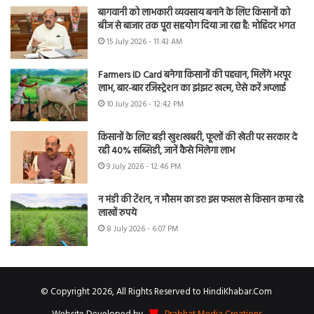
बागवानी को लाभकारी व्यवसाय बनाने के लिए किसानों को
बीज से बाजार तक पूरा सहयोग दिया जा रहा है: मोहिंदर भगत
15 July 2026 - 11:43 AM
Farmers ID Card बनेगा किसानों की पहचान, मिलेंगे भरपूर
लाभ, बार-बार रजिस्ट्रेशन का झंझट खत्म, ऐसे करें अप्लाई
10 July 2026 - 12:42 PM
किसानों के लिए बड़ी खुशखबरी, फूलों की खेती पर सरकार दे
रही 40% सब्सिडी, जानें कैसे मिलेगा लाभ
9 July 2026 - 12:46 PM
न मंडी की टेंशन, न मौसम का डर! इस फसल से किसान कमा रहे
लाखों रुपये
8 July 2026 - 6:07 PM
© Copyright 2026, All Rights Reserved to HindiKhabar.Com