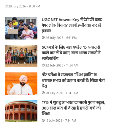
29 July 2026 - 8:00 PM
UGC NET Answer Key में देरी की वजह
पेपर लीक विवाद? लाखों उम्मीदवार कर रहे
इंतजार
26 July 2026 - 6:11 PM
SC छात्रों के लिए बड़ा अपडेट! 15 अगस्त से
पहले कर लें ये काम, वरना अटक सकती है
स्कॉलरशिप
22 July 2026 - 11:54 AM
नीट परीक्षा में सफलता “शिक्षा क्रांति” के
व्यापक प्रभाव को उजागर करती है: शिक्षा मंत्री
बैंस
20 July 2026 - 11:43 AM
1715 में शुरू हुआ भारत का सबसे पुराना स्कूल,
300 साल बाद भी दे रहा है हजारों छात्रों को
शिक्षा
19 July 2026 - 7:14 PM