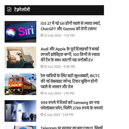
टेक्नोलॉजी
iOS 27 में नई Siri होगी पहले से ज्यादा स्मार्ट,
ChatGPT और Gemini को देगी टक्कर
25 July 2026 - 7:52 PM
Audi और Apple के पूर्व डिजाइनरों ने बनाई
लग्जरी इलेक्ट्रिक बग्गी, 100 किमी से ज्यादा
की रेंज के साथ आएगी यह अनोखी EV
19 July 2026 - 4:48 PM
रेल यात्रियों के लिए बड़ी खुशखबरी, IRCTC
की नई वेबसाइट लॉन्च, टिकट बुकिंग होगी
पहले से आसान और तेज
16 July 2026 - 1:45 PM
999 रुपये में रिजर्व करें Samsung का नया
फोल्डेबल फोन, मिलेंगे 2799 रुपये के फायदे
8 July 2026 - 5:54 PM
Telegram पर सरकार का बड़ा एक्शन, फिल्में