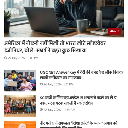
वायरल
अमेरिका में नौकरी नहीं मिली तो भारत लौटे सॉफ्टवेयर
इंजीनियर, बोले- संघर्ष ने बहुत कुछ सिखाया
29 July 2026 - 8:00 PM
UGC NET Answer Key में देरी की वजह पेपर लीक विवाद?
लाखों उम्मीदवार कर रहे इंतजार
26 July 2026 - 6:11 PM
SC छात्रों के लिए बड़ा अपडेट! 15 अगस्त से पहले कर लें ये
काम, वरना अटक सकती है स्कॉलरशिप
22 July 2026 - 11:54 AM
नीट परीक्षा में सफलता “शिक्षा क्रांति” के व्यापक प्रभाव को