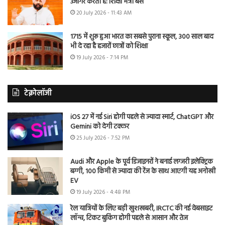
उजागर करती है: शिक्षा मंत्री बैंस
20 July 2026 - 11:43 AM
1715 में शुरू हुआ भारत का सबसे पुराना स्कूल, 300 साल बाद
भी दे रहा है हजारों छात्रों को शिक्षा
19 July 2026 - 7:14 PM
टेक्नोलॉजी
iOS 27 में नई Siri होगी पहले से ज्यादा स्मार्ट, ChatGPT और
Gemini को देगी टक्कर
25 July 2026 - 7:52 PM
Audi और Apple के पूर्व डिजाइनरों ने बनाई लग्जरी इलेक्ट्रिक
बग्गी, 100 किमी से ज्यादा की रेंज के साथ आएगी यह अनोखी
EV
19 July 2026 - 4:48 PM
रेल यात्रियों के लिए बड़ी खुशखबरी, IRCTC की नई वेबसाइट
लॉन्च, टिकट बुकिंग होगी पहले से आसान और तेज