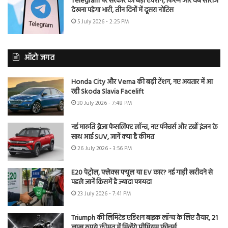
Telegram पर सरकार का बड़ा एक्शन, फिल्में और वेब सीरीज
देखना पड़ेगा भारी, तीन दिनों में दूसरा नोटिस
5 July 2026 - 2:25 PM
ऑटो जगत
Honda City और Verna की बढ़ी टेंशन, नए अवतार में आ
रही Skoda Slavia Facelift
30 July 2026 - 7:48 PM
नई मारुति ब्रेजा फेसलिफ्ट लॉन्च, नए फीचर्स और टर्बो इंजन के
साथ आई SUV, जानें क्या है कीमत
26 July 2026 - 3:56 PM
E20 पेट्रोल, फ्लेक्स फ्यूल या EV कार? नई गाड़ी खरीदने से
पहले जानें किसमें है ज्यादा फायदा
23 July 2026 - 7:41 PM
Triumph की लिमिटेड एडिशन बाइक लॉन्च के लिए तैयार, 21
लाख रुपये कीमत में मिलेंगे प्रीमियम फीचर्स