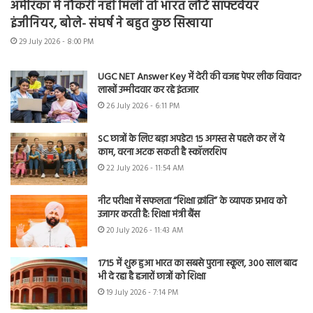
अमेरिका में नौकरी नहीं मिली तो भारत लौटे सॉफ्टवेयर
इंजीनियर, बोले- संघर्ष ने बहुत कुछ सिखाया
29 July 2026 - 8:00 PM
UGC NET Answer Key में देरी की वजह पेपर लीक विवाद?
लाखों उम्मीदवार कर रहे इंतजार
26 July 2026 - 6:11 PM
SC छात्रों के लिए बड़ा अपडेट! 15 अगस्त से पहले कर लें ये
काम, वरना अटक सकती है स्कॉलरशिप
22 July 2026 - 11:54 AM
नीट परीक्षा में सफलता “शिक्षा क्रांति” के व्यापक प्रभाव को
उजागर करती है: शिक्षा मंत्री बैंस
20 July 2026 - 11:43 AM
1715 में शुरू हुआ भारत का सबसे पुराना स्कूल, 300 साल बाद
भी दे रहा है हजारों छात्रों को शिक्षा
19 July 2026 - 7:14 PM