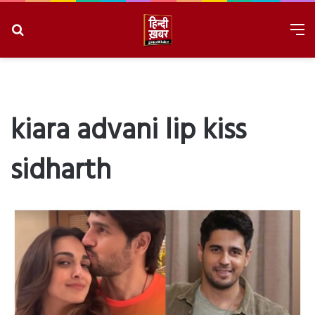
Search
M
for
8/8/2026, 9:19:44 AM
kiara advani lip kiss
sidharth