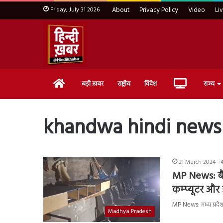
Friday, July 31 2026
About
Privacy Policy
Video
Li
Home
Live
बड़ी ख़बर
राष्ट्रीय
विदेश
राज्य
TV
khandwa hindi news
21 March 2024 - 
MP News: बैं
कम्प्यूटर और
MP News: मध्य प्रदेश
Madhya Pradesh