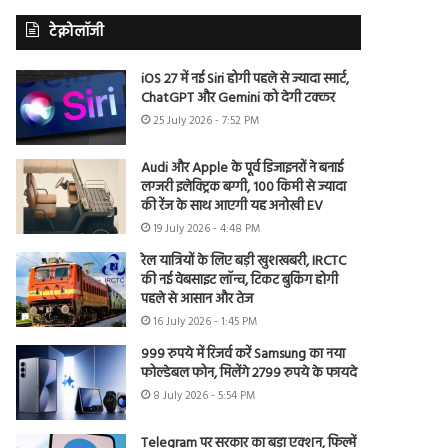
टेक्नोलॉजी
iOS 27 में नई Siri होगी पहले से ज्यादा स्मार्ट,
ChatGPT और Gemini को देगी टक्कर
25 July 2026 - 7:52 PM
Audi और Apple के पूर्व डिजाइनरों ने बनाई
लग्जरी इलेक्ट्रिक बग्गी, 100 किमी से ज्यादा
की रेंज के साथ आएगी यह अनोखी EV
19 July 2026 - 4:48 PM
रेल यात्रियों के लिए बड़ी खुशखबरी, IRCTC
की नई वेबसाइट लॉन्च, टिकट बुकिंग होगी
पहले से आसान और तेज
16 July 2026 - 1:45 PM
999 रुपये में रिजर्व करें Samsung का नया
फोल्डेबल फोन, मिलेंगे 2799 रुपये के फायदे
8 July 2026 - 5:54 PM
Telegram पर सरकार का बड़ा एक्शन, फिल्में