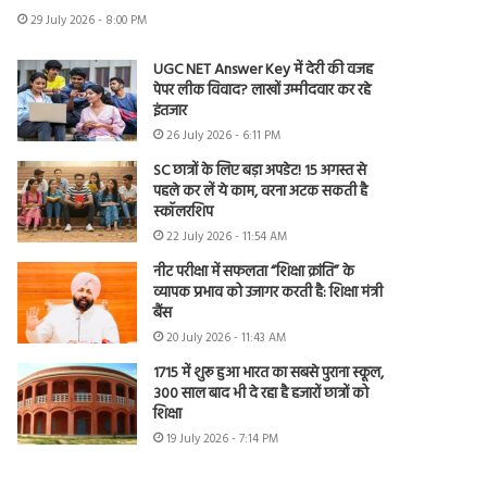
29 July 2026 - 8:00 PM
UGC NET Answer Key में देरी की वजह
पेपर लीक विवाद? लाखों उम्मीदवार कर रहे
इंतजार
26 July 2026 - 6:11 PM
SC छात्रों के लिए बड़ा अपडेट! 15 अगस्त से
पहले कर लें ये काम, वरना अटक सकती है
स्कॉलरशिप
22 July 2026 - 11:54 AM
नीट परीक्षा में सफलता “शिक्षा क्रांति” के
व्यापक प्रभाव को उजागर करती है: शिक्षा मंत्री
बैंस
20 July 2026 - 11:43 AM
1715 में शुरू हुआ भारत का सबसे पुराना स्कूल,
300 साल बाद भी दे रहा है हजारों छात्रों को
शिक्षा
19 July 2026 - 7:14 PM