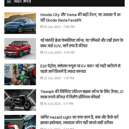
ऑटो जगत
Honda City और Verna की बढ़ी टेंशन, नए अवतार में आ
रही Skoda Slavia Facelift
30 July 2026 - 7:48 PM
नई मारुति ब्रेजा फेसलिफ्ट लॉन्च, नए फीचर्स और टर्बो इंजन के
साथ आई SUV, जानें क्या है कीमत
26 July 2026 - 3:56 PM
E20 पेट्रोल, फ्लेक्स फ्यूल या EV कार? नई गाड़ी खरीदने से
पहले जानें किसमें है ज्यादा फायदा
23 July 2026 - 7:41 PM
Triumph की लिमिटेड एडिशन बाइक लॉन्च के लिए तैयार, 21
लाख रुपये कीमत में मिलेंगे प्रीमियम फीचर्स
16 July 2026 - 3:17 PM
जानिए Hazard Light का क्या काम है, कब और कैसे करें
इसका इस्तेमाल, ज्यादातर लोग नहीं जानते सही तरीका