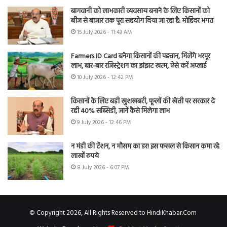
बागवानी को लाभकारी व्यवसाय बनाने के लिए किसानों को
बीज से बाजार तक पूरा सहयोग दिया जा रहा है: मोहिंदर भगत
15 July 2026 - 11:43 AM
Farmers ID Card बनेगा किसानों की पहचान, मिलेंगे भरपूर
लाभ, बार-बार रजिस्ट्रेशन का झंझट खत्म, ऐसे करें अप्लाई
10 July 2026 - 12:42 PM
किसानों के लिए बड़ी खुशखबरी, फूलों की खेती पर सरकार दे
रही 40% सब्सिडी, जानें कैसे मिलेगा लाभ
9 July 2026 - 12:46 PM
न मंडी की टेंशन, न मौसम का डर! इस फसल से किसान कमा रहे
लाखों रुपये
8 July 2026 - 6:07 PM
© Copyright 2026, All Rights Reserved to HindiKhabar.Com