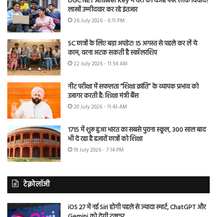
UGC NET Answer Key में देरी की वजह पेपर लीक विवाद?
लाखों उम्मीदवार कर रहे इंतजार
26 July 2026 - 6:11 PM
SC छात्रों के लिए बड़ा अपडेट! 15 अगस्त से पहले कर लें ये
काम, वरना अटक सकती है स्कॉलरशिप
22 July 2026 - 11:54 AM
नीट परीक्षा में सफलता “शिक्षा क्रांति” के व्यापक प्रभाव को
उजागर करती है: शिक्षा मंत्री बैंस
20 July 2026 - 11:43 AM
1715 में शुरू हुआ भारत का सबसे पुराना स्कूल, 300 साल बाद
भी दे रहा है हजारों छात्रों को शिक्षा
19 July 2026 - 7:14 PM
टेक्नोलॉजी
iOS 27 में नई Siri होगी पहले से ज्यादा स्मार्ट, ChatGPT और
Gemini को देगी टक्कर