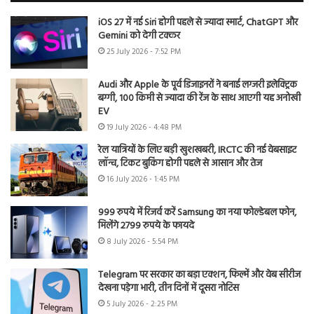
iOS 27 में नई Siri होगी पहले से ज्यादा स्मार्ट, ChatGPT और
Gemini को देगी टक्कर
25 July 2026 - 7:52 PM
Audi और Apple के पूर्व डिजाइनरों ने बनाई लग्जरी इलेक्ट्रिक
बग्गी, 100 किमी से ज्यादा की रेंज के साथ आएगी यह अनोखी
EV
19 July 2026 - 4:48 PM
रेल यात्रियों के लिए बड़ी खुशखबरी, IRCTC की नई वेबसाइट
लॉन्च, टिकट बुकिंग होगी पहले से आसान और तेज
16 July 2026 - 1:45 PM
999 रुपये में रिजर्व करें Samsung का नया फोल्डेबल फोन,
मिलेंगे 2799 रुपये के फायदे
8 July 2026 - 5:54 PM
Telegram पर सरकार का बड़ा एक्शन, फिल्में और वेब सीरीज
देखना पड़ेगा भारी, तीन दिनों में दूसरा नोटिस
5 July 2026 - 2:25 PM