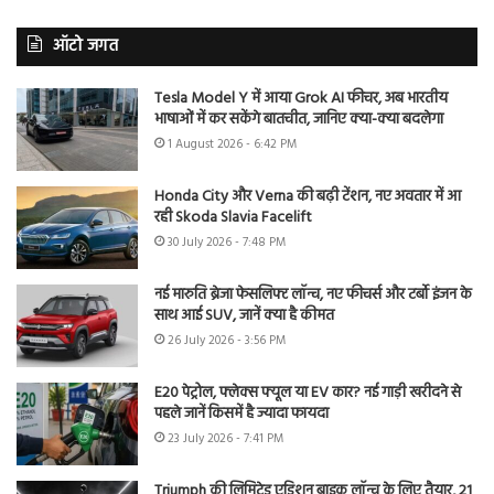
ऑटो जगत
Tesla Model Y में आया Grok AI फीचर, अब भारतीय
भाषाओं में कर सकेंगे बातचीत, जानिए क्या-क्या बदलेगा
1 August 2026 - 6:42 PM
Honda City और Verna की बढ़ी टेंशन, नए अवतार में आ
रही Skoda Slavia Facelift
30 July 2026 - 7:48 PM
नई मारुति ब्रेजा फेसलिफ्ट लॉन्च, नए फीचर्स और टर्बो इंजन के
साथ आई SUV, जानें क्या है कीमत
26 July 2026 - 3:56 PM
E20 पेट्रोल, फ्लेक्स फ्यूल या EV कार? नई गाड़ी खरीदने से
पहले जानें किसमें है ज्यादा फायदा
23 July 2026 - 7:41 PM
Triumph की लिमिटेड एडिशन बाइक लॉन्च के लिए तैयार, 21