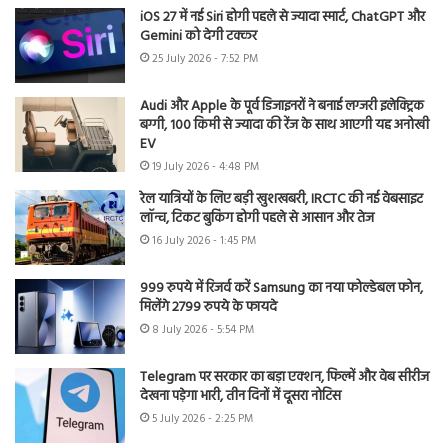
iOS 27 में नई Siri होगी पहले से ज्यादा स्मार्ट, ChatGPT और
Gemini को देगी टक्कर
25 July 2026 - 7:52 PM
Audi और Apple के पूर्व डिजाइनरों ने बनाई लग्जरी इलेक्ट्रिक
बग्गी, 100 किमी से ज्यादा की रेंज के साथ आएगी यह अनोखी
EV
19 July 2026 - 4:48 PM
रेल यात्रियों के लिए बड़ी खुशखबरी, IRCTC की नई वेबसाइट
लॉन्च, टिकट बुकिंग होगी पहले से आसान और तेज
16 July 2026 - 1:45 PM
999 रुपये में रिजर्व करें Samsung का नया फोल्डेबल फोन,
मिलेंगे 2799 रुपये के फायदे
8 July 2026 - 5:54 PM
Telegram पर सरकार का बड़ा एक्शन, फिल्में और वेब सीरीज
देखना पड़ेगा भारी, तीन दिनों में दूसरा नोटिस
5 July 2026 - 2:25 PM