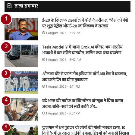
ताज़ा समाचार
ई-20 के खिलाफ टाउनहॉल में बोले केजरीवाल, ‘‘देश को पंपों
पर शुद्ध पेट्रोल और ई-20 का विकल्प दे सरकार
1 August 2026 - 7:35 PM
Tesla Model Y में आया Grok AI फीचर, अब भारतीय
भाषाओं में कर सकेंगे बातचीत, जानिए क्या-क्या बदलेगा
1 August 2026 - 6:42 PM
श्रीलंका दौरे से पहले टीम इंडिया के वॉर्म-अप मैच में बदलाव,
अब इतने दिन का होगा मुकाबला
1 August 2026 - 6:11 PM
वंदे भारत की तारीफ पर घिरे सोनम वांगचुक ने दिया करारा
जवाब, बोले- सही को सही कहेंगे और…
1 August 2026 - 5:57 PM
कुलगाम में धर्म पूछकर दो लोगों की गोली मारकर हत्या, 10
दिनों के भीतर दूसरा आतंकी हमला, हिंदुओं को बना रहे निशाना