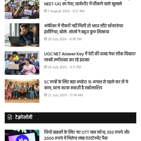
NEET-UG का पेपर, चार्जशीट में चौंकाने वाले खुलासे
7 August 2026 - 9:21 AM
अमेरिका में नौकरी नहीं मिली तो भारत लौटे सॉफ्टवेयर
इंजीनियर, बोले- संघर्ष ने बहुत कुछ सिखाया
29 July 2026 - 8:00 PM
UGC NET Answer Key में देरी की वजह पेपर लीक विवाद?
लाखों उम्मीदवार कर रहे इंतजार
26 July 2026 - 6:11 PM
SC छात्रों के लिए बड़ा अपडेट! 15 अगस्त से पहले कर लें ये
काम, वरना अटक सकती है स्कॉलरशिप
22 July 2026 - 11:54 AM
टेक्नोलॉजी
जियो ग्राहकों के लिए नए OTT पास लॉन्च, 550 रुपये और
2000 रुपये में मिलेगा लंबा एंटरटेनमेंट पैक