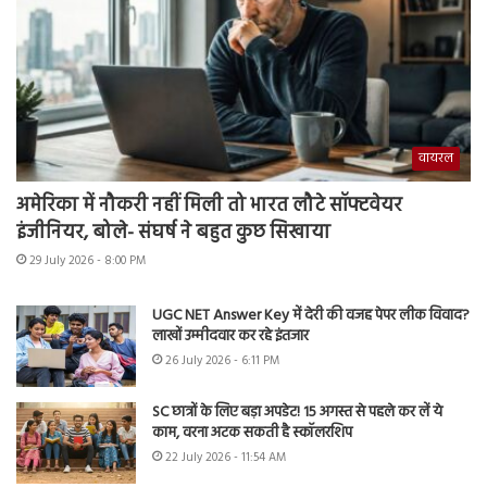
वायरल
अमेरिका में नौकरी नहीं मिली तो भारत लौटे सॉफ्टवेयर
इंजीनियर, बोले- संघर्ष ने बहुत कुछ सिखाया
29 July 2026 - 8:00 PM
UGC NET Answer Key में देरी की वजह पेपर लीक विवाद?
लाखों उम्मीदवार कर रहे इंतजार
26 July 2026 - 6:11 PM
SC छात्रों के लिए बड़ा अपडेट! 15 अगस्त से पहले कर लें ये
काम, वरना अटक सकती है स्कॉलरशिप
22 July 2026 - 11:54 AM