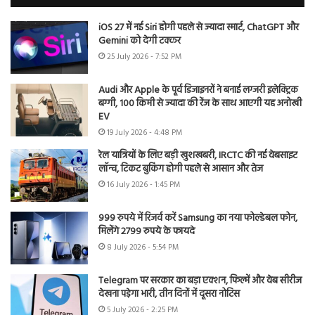
iOS 27 में नई Siri होगी पहले से ज्यादा स्मार्ट, ChatGPT और
Gemini को देगी टक्कर
25 July 2026 - 7:52 PM
Audi और Apple के पूर्व डिजाइनरों ने बनाई लग्जरी इलेक्ट्रिक
बग्गी, 100 किमी से ज्यादा की रेंज के साथ आएगी यह अनोखी
EV
19 July 2026 - 4:48 PM
रेल यात्रियों के लिए बड़ी खुशखबरी, IRCTC की नई वेबसाइट
लॉन्च, टिकट बुकिंग होगी पहले से आसान और तेज
16 July 2026 - 1:45 PM
999 रुपये में रिजर्व करें Samsung का नया फोल्डेबल फोन,
मिलेंगे 2799 रुपये के फायदे
8 July 2026 - 5:54 PM
Telegram पर सरकार का बड़ा एक्शन, फिल्में और वेब सीरीज
देखना पड़ेगा भारी, तीन दिनों में दूसरा नोटिस
5 July 2026 - 2:25 PM