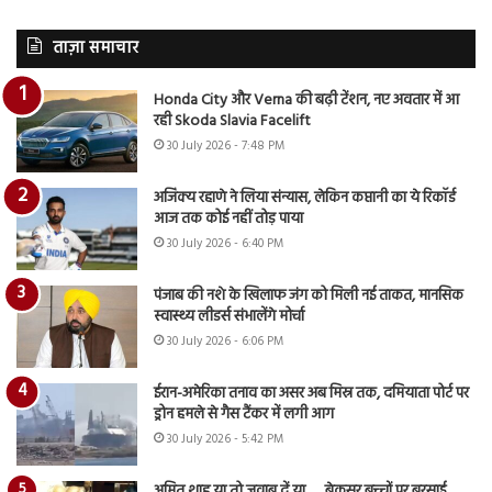
ताज़ा समाचार
Honda City और Verna की बढ़ी टेंशन, नए अवतार में आ
रही Skoda Slavia Facelift
30 July 2026 - 7:48 PM
अजिंक्य रहाणे ने लिया संन्यास, लेकिन कप्तानी का ये रिकॉर्ड
आज तक कोई नहीं तोड़ पाया
30 July 2026 - 6:40 PM
पंजाब की नशे के खिलाफ जंग को मिली नई ताकत, मानसिक
स्वास्थ्य लीडर्स संभालेंगे मोर्चा
30 July 2026 - 6:06 PM
ईरान-अमेरिका तनाव का असर अब मिस्र तक, दमियाता पोर्ट पर
ड्रोन हमले से गैस टैंकर में लगी आग
30 July 2026 - 5:42 PM
अमित शाह या तो जवाब दें या…., बेकसूर बच्चों पर बरसाई