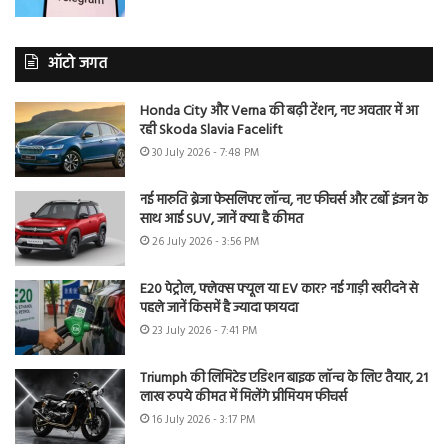
ऑटो जगत
Honda City और Verna की बढ़ी टेंशन, नए अवतार में आ
रही Skoda Slavia Facelift
30 July 2026 - 7:48 PM
नई मारुति ब्रेजा फेसलिफ्ट लॉन्च, नए फीचर्स और टर्बो इंजन के
साथ आई SUV, जानें क्या है कीमत
26 July 2026 - 3:56 PM
E20 पेट्रोल, फ्लेक्स फ्यूल या EV कार? नई गाड़ी खरीदने से
पहले जानें किसमें है ज्यादा फायदा
23 July 2026 - 7:41 PM
Triumph की लिमिटेड एडिशन बाइक लॉन्च के लिए तैयार, 21
लाख रुपये कीमत में मिलेंगे प्रीमियम फीचर्स
16 July 2026 - 3:17 PM