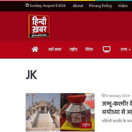
Sunday, August 9 2026
About
Privacy Policy
Video
Home
Live
बड़ी ख़बर
राष्ट्रीय
विदेश
राज्य
TV
JK
8 January 2024 -
जम्मू-कश्मीर क
अयोध्या से 
दक्षिणी कश्मीर के अनंतना
राष्ट्रीय