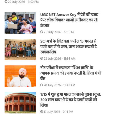
29 July 2026 - 8:00 PM
UGC NET Answer Key में देरी की वजह
पेपर लीक विवाद? लाखों उम्मीदवार कर रहे
इंतजार
26 July 2026 - 6:11 PM
SC छात्रों के लिए बड़ा अपडेट! 15 अगस्त से
पहले कर लें ये काम, वरना अटक सकती है
स्कॉलरशिप
22 July 2026 - 11:54 AM
नीट परीक्षा में सफलता “शिक्षा क्रांति” के
व्यापक प्रभाव को उजागर करती है: शिक्षा मंत्री
बैंस
20 July 2026 - 11:43 AM
1715 में शुरू हुआ भारत का सबसे पुराना स्कूल,
300 साल बाद भी दे रहा है हजारों छात्रों को
शिक्षा
19 July 2026 - 7:14 PM