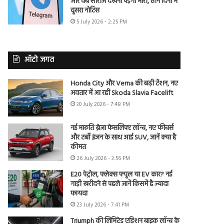
और वेब सीरीज देखना पड़ेगा भारी, तीन दिनों में
दूसरा नोटिस
5 July 2026 - 2:25 PM
ऑटो जगत
Honda City और Verna की बढ़ी टेंशन, नए
अवतार में आ रही Skoda Slavia Facelift
30 July 2026 - 7:48 PM
नई मारुति ब्रेजा फेसलिफ्ट लॉन्च, नए फीचर्स
और टर्बो इंजन के साथ आई SUV, जानें क्या है
कीमत
26 July 2026 - 3:56 PM
E20 पेट्रोल, फ्लेक्स फ्यूल या EV कार? नई
गाड़ी खरीदने से पहले जानें किसमें है ज्यादा
फायदा
23 July 2026 - 7:41 PM
Triumph की लिमिटेड एडिशन बाइक लॉन्च के