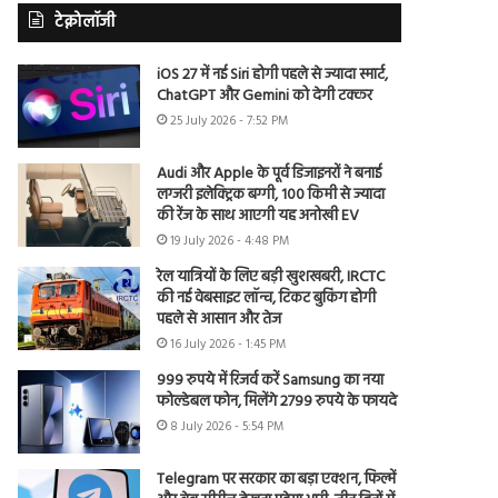
टेक्नोलॉजी
iOS 27 में नई Siri होगी पहले से ज्यादा स्मार्ट,
ChatGPT और Gemini को देगी टक्कर
25 July 2026 - 7:52 PM
Audi और Apple के पूर्व डिजाइनरों ने बनाई
लग्जरी इलेक्ट्रिक बग्गी, 100 किमी से ज्यादा
की रेंज के साथ आएगी यह अनोखी EV
19 July 2026 - 4:48 PM
रेल यात्रियों के लिए बड़ी खुशखबरी, IRCTC
की नई वेबसाइट लॉन्च, टिकट बुकिंग होगी
पहले से आसान और तेज
16 July 2026 - 1:45 PM
999 रुपये में रिजर्व करें Samsung का नया
फोल्डेबल फोन, मिलेंगे 2799 रुपये के फायदे
8 July 2026 - 5:54 PM
Telegram पर सरकार का बड़ा एक्शन, फिल्में