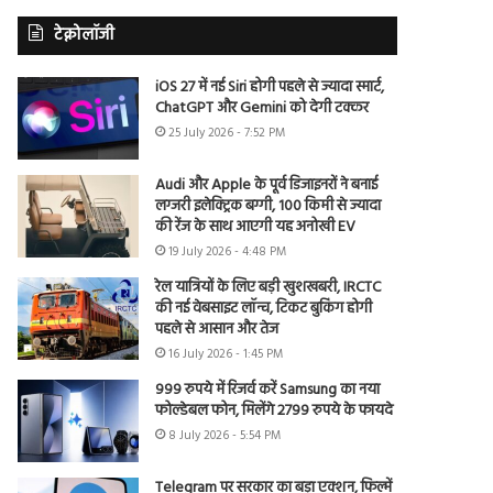
टेक्नोलॉजी
iOS 27 में नई Siri होगी पहले से ज्यादा स्मार्ट,
ChatGPT और Gemini को देगी टक्कर
25 July 2026 - 7:52 PM
Audi और Apple के पूर्व डिजाइनरों ने बनाई
लग्जरी इलेक्ट्रिक बग्गी, 100 किमी से ज्यादा
की रेंज के साथ आएगी यह अनोखी EV
19 July 2026 - 4:48 PM
रेल यात्रियों के लिए बड़ी खुशखबरी, IRCTC
की नई वेबसाइट लॉन्च, टिकट बुकिंग होगी
पहले से आसान और तेज
16 July 2026 - 1:45 PM
999 रुपये में रिजर्व करें Samsung का नया
फोल्डेबल फोन, मिलेंगे 2799 रुपये के फायदे
8 July 2026 - 5:54 PM
Telegram पर सरकार का बड़ा एक्शन, फिल्में