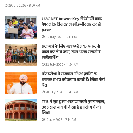
29 July 2026 - 8:00 PM
UGC NET Answer Key में देरी की वजह
पेपर लीक विवाद? लाखों उम्मीदवार कर रहे
इंतजार
26 July 2026 - 6:11 PM
SC छात्रों के लिए बड़ा अपडेट! 15 अगस्त से
पहले कर लें ये काम, वरना अटक सकती है
स्कॉलरशिप
22 July 2026 - 11:54 AM
नीट परीक्षा में सफलता “शिक्षा क्रांति” के
व्यापक प्रभाव को उजागर करती है: शिक्षा मंत्री
बैंस
20 July 2026 - 11:43 AM
1715 में शुरू हुआ भारत का सबसे पुराना स्कूल,
300 साल बाद भी दे रहा है हजारों छात्रों को
शिक्षा
19 July 2026 - 7:14 PM