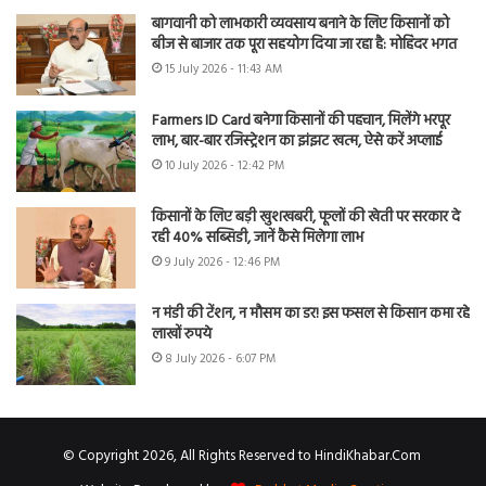
बागवानी को लाभकारी व्यवसाय बनाने के लिए किसानों को
बीज से बाजार तक पूरा सहयोग दिया जा रहा है: मोहिंदर भगत
15 July 2026 - 11:43 AM
Farmers ID Card बनेगा किसानों की पहचान, मिलेंगे भरपूर
लाभ, बार-बार रजिस्ट्रेशन का झंझट खत्म, ऐसे करें अप्लाई
10 July 2026 - 12:42 PM
किसानों के लिए बड़ी खुशखबरी, फूलों की खेती पर सरकार दे
रही 40% सब्सिडी, जानें कैसे मिलेगा लाभ
9 July 2026 - 12:46 PM
न मंडी की टेंशन, न मौसम का डर! इस फसल से किसान कमा रहे
लाखों रुपये
8 July 2026 - 6:07 PM
© Copyright 2026, All Rights Reserved to HindiKhabar.Com