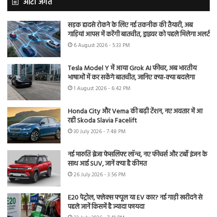
ऑटो जगत
सड़क हादसे रोकने के लिए नई तकनीक की तैयारी, अब
गाड़ियां आपस में करेंगी बातचीत, ड्राइवर को पहले मिलेगा अलर्ट
6 August 2026 - 5:33 PM
Tesla Model Y में आया Grok AI फीचर, अब भारतीय
भाषाओं में कर सकेंगे बातचीत, जानिए क्या-क्या बदलेगा
1 August 2026 - 6:42 PM
Honda City और Verna की बढ़ी टेंशन, नए अवतार में आ
रही Skoda Slavia Facelift
30 July 2026 - 7:48 PM
नई मारुति ब्रेजा फेसलिफ्ट लॉन्च, नए फीचर्स और टर्बो इंजन के
साथ आई SUV, जानें क्या है कीमत
26 July 2026 - 3:56 PM
E20 पेट्रोल, फ्लेक्स फ्यूल या EV कार? नई गाड़ी खरीदने से
पहले जानें किसमें है ज्यादा फायदा