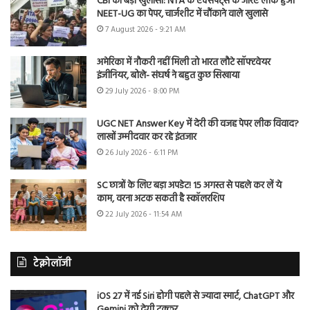
CBI का बड़ा खुलासा: NTA के एक्सपर्ट्स के जरिए लीक हुआ
NEET-UG का पेपर, चार्जशीट में चौंकाने वाले खुलासे
7 August 2026 - 9:21 AM
अमेरिका में नौकरी नहीं मिली तो भारत लौटे सॉफ्टवेयर
इंजीनियर, बोले- संघर्ष ने बहुत कुछ सिखाया
29 July 2026 - 8:00 PM
UGC NET Answer Key में देरी की वजह पेपर लीक विवाद?
लाखों उम्मीदवार कर रहे इंतजार
26 July 2026 - 6:11 PM
SC छात्रों के लिए बड़ा अपडेट! 15 अगस्त से पहले कर लें ये
काम, वरना अटक सकती है स्कॉलरशिप
22 July 2026 - 11:54 AM
टेक्नोलॉजी
iOS 27 में नई Siri होगी पहले से ज्यादा स्मार्ट, ChatGPT और
Gemini को देगी टक्कर