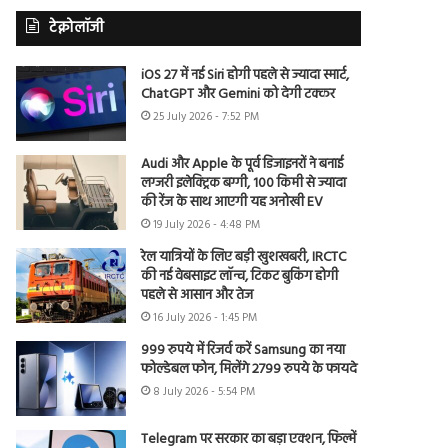
टेक्नोलॉजी
iOS 27 में नई Siri होगी पहले से ज्यादा स्मार्ट,
ChatGPT और Gemini को देगी टक्कर
25 July 2026 - 7:52 PM
Audi और Apple के पूर्व डिजाइनरों ने बनाई
लग्जरी इलेक्ट्रिक बग्गी, 100 किमी से ज्यादा
की रेंज के साथ आएगी यह अनोखी EV
19 July 2026 - 4:48 PM
रेल यात्रियों के लिए बड़ी खुशखबरी, IRCTC
की नई वेबसाइट लॉन्च, टिकट बुकिंग होगी
पहले से आसान और तेज
16 July 2026 - 1:45 PM
999 रुपये में रिजर्व करें Samsung का नया
फोल्डेबल फोन, मिलेंगे 2799 रुपये के फायदे
8 July 2026 - 5:54 PM
Telegram पर सरकार का बड़ा एक्शन, फिल्में