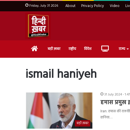
Friday, July 31 2026
About
Privacy Policy
Video
Li
Home
Live
बड़ी ख़बर
राष्ट्रीय
विदेश
राज्य
TV
ismail haniyeh
31 July 2024 - 1:4
हमास प्रमुख
Iran: हमास की राजनीति
हानिया…
बड़ी ख़बर