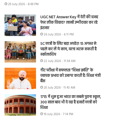
29 July 2026 - 8:00 PM
UGC NET Answer Key में देरी की वजह
पेपर लीक विवाद? लाखों उम्मीदवार कर रहे
इंतजार
26 July 2026 - 6:11 PM
SC छात्रों के लिए बड़ा अपडेट! 15 अगस्त से
पहले कर लें ये काम, वरना अटक सकती है
स्कॉलरशिप
22 July 2026 - 11:54 AM
नीट परीक्षा में सफलता “शिक्षा क्रांति” के
व्यापक प्रभाव को उजागर करती है: शिक्षा मंत्री
बैंस
20 July 2026 - 11:43 AM
1715 में शुरू हुआ भारत का सबसे पुराना स्कूल,
300 साल बाद भी दे रहा है हजारों छात्रों को
शिक्षा
19 July 2026 - 7:14 PM