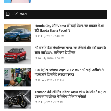
ऑटो जगत
Honda City और Verna की बढ़ी टेंशन, नए अवतार में आ
रही Skoda Slavia Facelift
30 July 2026 - 7:48 PM
नई मारुति ब्रेजा फेसलिफ्ट लॉन्च, नए फीचर्स और टर्बो इंजन के
साथ आई SUV, जानें क्या है कीमत
26 July 2026 - 3:56 PM
E20 पेट्रोल, फ्लेक्स फ्यूल या EV कार? नई गाड़ी खरीदने से
पहले जानें किसमें है ज्यादा फायदा
23 July 2026 - 7:41 PM
Triumph की लिमिटेड एडिशन बाइक लॉन्च के लिए तैयार, 21
लाख रुपये कीमत में मिलेंगे प्रीमियम फीचर्स
16 July 2026 - 3:17 PM