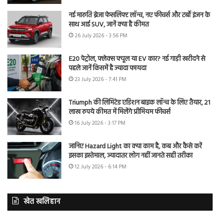
नई मारुति ब्रेजा फेसलिफ्ट लॉन्च, नए फीचर्स और टर्बो इंजन के
साथ आई SUV, जानें क्या है कीमत
26 July 2026 - 3:56 PM
E20 पेट्रोल, फ्लेक्स फ्यूल या EV कार? नई गाड़ी खरीदने से
पहले जानें किसमें है ज्यादा फायदा
23 July 2026 - 7:41 PM
Triumph की लिमिटेड एडिशन बाइक लॉन्च के लिए तैयार, 21
लाख रुपये कीमत में मिलेंगे प्रीमियम फीचर्स
16 July 2026 - 3:17 PM
जानिए Hazard Light का क्या काम है, कब और कैसे करें
इसका इस्तेमाल, ज्यादातर लोग नहीं जानते सही तरीका
12 July 2026 - 6:14 PM
खेत खलिहान