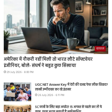
वायरल
अमेरिका में नौकरी नहीं मिली तो भारत लौटे सॉफ्टवेयर
इंजीनियर, बोले- संघर्ष ने बहुत कुछ सिखाया
29 July 2026 - 8:00 PM
UGC NET Answer Key में देरी की वजह पेपर लीक विवाद?
लाखों उम्मीदवार कर रहे इंतजार
26 July 2026 - 6:11 PM
SC छात्रों के लिए बड़ा अपडेट! 15 अगस्त से पहले कर लें ये
काम, वरना अटक सकती है स्कॉलरशिप