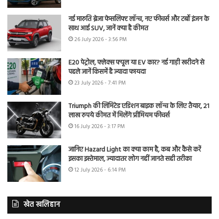
नई मारुति ब्रेजा फेसलिफ्ट लॉन्च, नए फीचर्स और टर्बो इंजन के
साथ आई SUV, जानें क्या है कीमत
26 July 2026 - 3:56 PM
E20 पेट्रोल, फ्लेक्स फ्यूल या EV कार? नई गाड़ी खरीदने से
पहले जानें किसमें है ज्यादा फायदा
23 July 2026 - 7:41 PM
Triumph की लिमिटेड एडिशन बाइक लॉन्च के लिए तैयार, 21
लाख रुपये कीमत में मिलेंगे प्रीमियम फीचर्स
16 July 2026 - 3:17 PM
जानिए Hazard Light का क्या काम है, कब और कैसे करें
इसका इस्तेमाल, ज्यादातर लोग नहीं जानते सही तरीका
12 July 2026 - 6:14 PM
खेत खलिहान