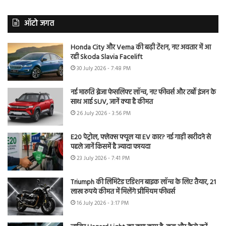
ऑटो जगत
Honda City और Verna की बढ़ी टेंशन, नए अवतार में आ
रही Skoda Slavia Facelift
30 July 2026 - 7:48 PM
नई मारुति ब्रेजा फेसलिफ्ट लॉन्च, नए फीचर्स और टर्बो इंजन के
साथ आई SUV, जानें क्या है कीमत
26 July 2026 - 3:56 PM
E20 पेट्रोल, फ्लेक्स फ्यूल या EV कार? नई गाड़ी खरीदने से
पहले जानें किसमें है ज्यादा फायदा
23 July 2026 - 7:41 PM
Triumph की लिमिटेड एडिशन बाइक लॉन्च के लिए तैयार, 21
लाख रुपये कीमत में मिलेंगे प्रीमियम फीचर्स
16 July 2026 - 3:17 PM