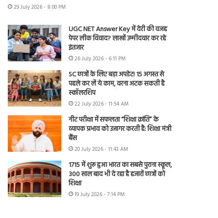
29 July 2026 - 8:00 PM
UGC NET Answer Key में देरी की वजह
पेपर लीक विवाद? लाखों उम्मीदवार कर रहे
इंतजार
26 July 2026 - 6:11 PM
SC छात्रों के लिए बड़ा अपडेट! 15 अगस्त से
पहले कर लें ये काम, वरना अटक सकती है
स्कॉलरशिप
22 July 2026 - 11:54 AM
नीट परीक्षा में सफलता “शिक्षा क्रांति” के
व्यापक प्रभाव को उजागर करती है: शिक्षा मंत्री
बैंस
20 July 2026 - 11:43 AM
1715 में शुरू हुआ भारत का सबसे पुराना स्कूल,
300 साल बाद भी दे रहा है हजारों छात्रों को
शिक्षा
19 July 2026 - 7:14 PM