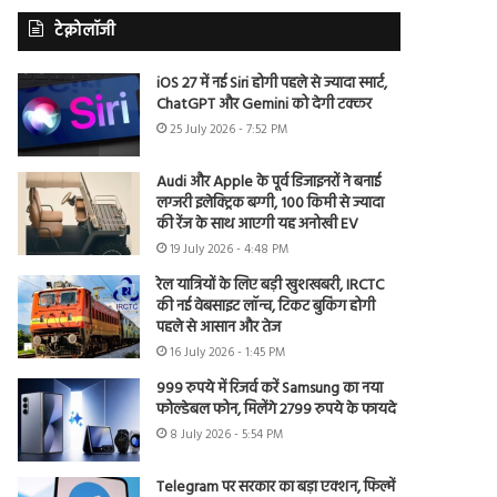
टेक्नोलॉजी
iOS 27 में नई Siri होगी पहले से ज्यादा स्मार्ट,
ChatGPT और Gemini को देगी टक्कर
25 July 2026 - 7:52 PM
Audi और Apple के पूर्व डिजाइनरों ने बनाई
लग्जरी इलेक्ट्रिक बग्गी, 100 किमी से ज्यादा
की रेंज के साथ आएगी यह अनोखी EV
19 July 2026 - 4:48 PM
रेल यात्रियों के लिए बड़ी खुशखबरी, IRCTC
की नई वेबसाइट लॉन्च, टिकट बुकिंग होगी
पहले से आसान और तेज
16 July 2026 - 1:45 PM
999 रुपये में रिजर्व करें Samsung का नया
फोल्डेबल फोन, मिलेंगे 2799 रुपये के फायदे
8 July 2026 - 5:54 PM
Telegram पर सरकार का बड़ा एक्शन, फिल्में