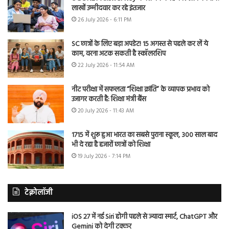
लाखों उम्मीदवार कर रहे इंतजार
26 July 2026 - 6:11 PM
SC छात्रों के लिए बड़ा अपडेट! 15 अगस्त से पहले कर लें ये
काम, वरना अटक सकती है स्कॉलरशिप
22 July 2026 - 11:54 AM
नीट परीक्षा में सफलता “शिक्षा क्रांति” के व्यापक प्रभाव को
उजागर करती है: शिक्षा मंत्री बैंस
20 July 2026 - 11:43 AM
1715 में शुरू हुआ भारत का सबसे पुराना स्कूल, 300 साल बाद
भी दे रहा है हजारों छात्रों को शिक्षा
19 July 2026 - 7:14 PM
टेक्नोलॉजी
iOS 27 में नई Siri होगी पहले से ज्यादा स्मार्ट, ChatGPT और
Gemini को देगी टक्कर