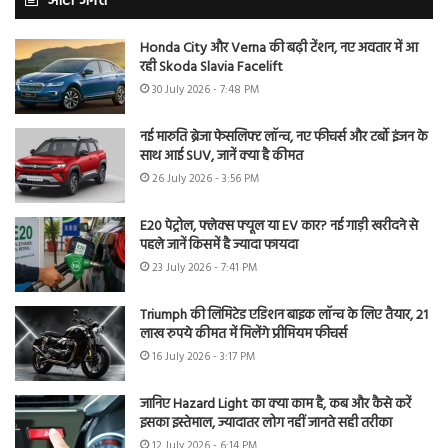
ऑटो जगत
Honda City और Verna की बढ़ी टेंशन, नए अवतार में आ
रही Skoda Slavia Facelift
30 July 2026 - 7:48 PM
नई मारुति ब्रेजा फेसलिफ्ट लॉन्च, नए फीचर्स और टर्बो इंजन के
साथ आई SUV, जानें क्या है कीमत
26 July 2026 - 3:56 PM
E20 पेट्रोल, फ्लेक्स फ्यूल या EV कार? नई गाड़ी खरीदने से
पहले जानें किसमें है ज्यादा फायदा
23 July 2026 - 7:41 PM
Triumph की लिमिटेड एडिशन बाइक लॉन्च के लिए तैयार, 21
लाख रुपये कीमत में मिलेंगे प्रीमियम फीचर्स
16 July 2026 - 3:17 PM
जानिए Hazard Light का क्या काम है, कब और कैसे करें
इसका इस्तेमाल, ज्यादातर लोग नहीं जानते सही तरीका
12 July 2026 - 6:14 PM