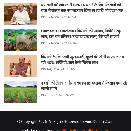
बागवानी को लाभकारी व्यवसाय बनाने के लिए किसानों को
बीज से बाजार तक पूरा सहयोग दिया जा रहा है: मोहिंदर भगत
15 July 2026 - 11:43 AM
Farmers ID Card बनेगा किसानों की पहचान, मिलेंगे भरपूर
लाभ, बार-बार रजिस्ट्रेशन का झंझट खत्म, ऐसे करें अप्लाई
10 July 2026 - 12:42 PM
किसानों के लिए बड़ी खुशखबरी, फूलों की खेती पर सरकार दे
रही 40% सब्सिडी, जानें कैसे मिलेगा लाभ
9 July 2026 - 12:46 PM
न मंडी की टेंशन, न मौसम का डर! इस फसल से किसान कमा रहे
लाखों रुपये
8 July 2026 - 6:07 PM
© Copyright 2026, All Rights Reserved to HindiKhabar.Com