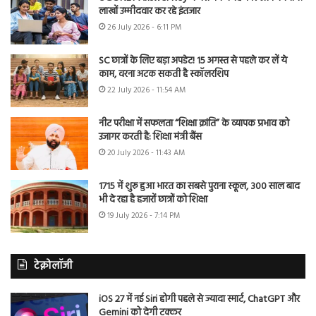
लाखों उम्मीदवार कर रहे इंतजार
26 July 2026 - 6:11 PM
SC छात्रों के लिए बड़ा अपडेट! 15 अगस्त से पहले कर लें ये
काम, वरना अटक सकती है स्कॉलरशिप
22 July 2026 - 11:54 AM
नीट परीक्षा में सफलता “शिक्षा क्रांति” के व्यापक प्रभाव को
उजागर करती है: शिक्षा मंत्री बैंस
20 July 2026 - 11:43 AM
1715 में शुरू हुआ भारत का सबसे पुराना स्कूल, 300 साल बाद
भी दे रहा है हजारों छात्रों को शिक्षा
19 July 2026 - 7:14 PM
टेक्नोलॉजी
iOS 27 में नई Siri होगी पहले से ज्यादा स्मार्ट, ChatGPT और
Gemini को देगी टक्कर