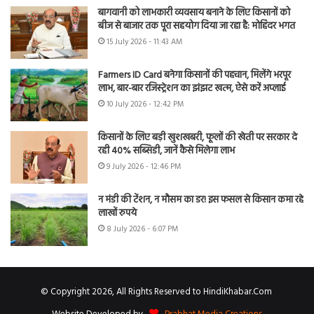
बागवानी को लाभकारी व्यवसाय बनाने के लिए किसानों को
बीज से बाजार तक पूरा सहयोग दिया जा रहा है: मोहिंदर भगत
15 July 2026 - 11:43 AM
Farmers ID Card बनेगा किसानों की पहचान, मिलेंगे भरपूर
लाभ, बार-बार रजिस्ट्रेशन का झंझट खत्म, ऐसे करें अप्लाई
10 July 2026 - 12:42 PM
किसानों के लिए बड़ी खुशखबरी, फूलों की खेती पर सरकार दे
रही 40% सब्सिडी, जानें कैसे मिलेगा लाभ
9 July 2026 - 12:46 PM
न मंडी की टेंशन, न मौसम का डर! इस फसल से किसान कमा रहे
लाखों रुपये
8 July 2026 - 6:07 PM
© Copyright 2026, All Rights Reserved to HindiKhabar.Com