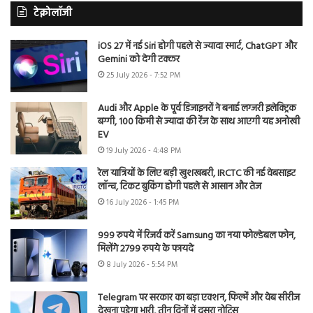
टेक्नोलॉजी
iOS 27 में नई Siri होगी पहले से ज्यादा स्मार्ट, ChatGPT और
Gemini को देगी टक्कर
25 July 2026 - 7:52 PM
Audi और Apple के पूर्व डिजाइनरों ने बनाई लग्जरी इलेक्ट्रिक
बग्गी, 100 किमी से ज्यादा की रेंज के साथ आएगी यह अनोखी
EV
19 July 2026 - 4:48 PM
रेल यात्रियों के लिए बड़ी खुशखबरी, IRCTC की नई वेबसाइट
लॉन्च, टिकट बुकिंग होगी पहले से आसान और तेज
16 July 2026 - 1:45 PM
999 रुपये में रिजर्व करें Samsung का नया फोल्डेबल फोन,
मिलेंगे 2799 रुपये के फायदे
8 July 2026 - 5:54 PM
Telegram पर सरकार का बड़ा एक्शन, फिल्में और वेब सीरीज
देखना पड़ेगा भारी, तीन दिनों में दूसरा नोटिस