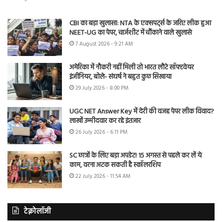
CBI का बड़ा खुलासा: NTA के एक्सपर्ट्स के जरिए लीक हुआ
NEET-UG का पेपर, चार्जशीट में चौंकाने वाले खुलासे
7 August 2026 - 9:21 AM
अमेरिका में नौकरी नहीं मिली तो भारत लौटे सॉफ्टवेयर
इंजीनियर, बोले- संघर्ष ने बहुत कुछ सिखाया
29 July 2026 - 8:00 PM
UGC NET Answer Key में देरी की वजह पेपर लीक विवाद?
लाखों उम्मीदवार कर रहे इंतजार
26 July 2026 - 6:11 PM
SC छात्रों के लिए बड़ा अपडेट! 15 अगस्त से पहले कर लें ये
काम, वरना अटक सकती है स्कॉलरशिप
22 July 2026 - 11:54 AM
टेक्नोलॉजी