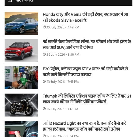
ऑटो जगत
Honda City और Verna की बढ़ी टेंशन, नए अवतार में आ
रही Skoda Slavia Facelift
30 July 2026 - 7:48 PM
नई मारुति ब्रेजा फेसलिफ्ट लॉन्च, नए फीचर्स और टर्बो इंजन के
साथ आई SUV, जानें क्या है कीमत
26 July 2026 - 3:56 PM
E20 पेट्रोल, फ्लेक्स फ्यूल या EV कार? नई गाड़ी खरीदने से
पहले जानें किसमें है ज्यादा फायदा
23 July 2026 - 7:41 PM
Triumph की लिमिटेड एडिशन बाइक लॉन्च के लिए तैयार, 21
लाख रुपये कीमत में मिलेंगे प्रीमियम फीचर्स
16 July 2026 - 3:17 PM
जानिए Hazard Light का क्या काम है, कब और कैसे करें
इसका इस्तेमाल, ज्यादातर लोग नहीं जानते सही तरीका
12 July 2026 - 6:14 PM