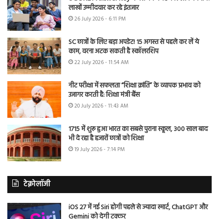
लाखों उम्मीदवार कर रहे इंतजार
26 July 2026 - 6:11 PM
SC छात्रों के लिए बड़ा अपडेट! 15 अगस्त से पहले कर लें ये
काम, वरना अटक सकती है स्कॉलरशिप
22 July 2026 - 11:54 AM
नीट परीक्षा में सफलता “शिक्षा क्रांति” के व्यापक प्रभाव को
उजागर करती है: शिक्षा मंत्री बैंस
20 July 2026 - 11:43 AM
1715 में शुरू हुआ भारत का सबसे पुराना स्कूल, 300 साल बाद
भी दे रहा है हजारों छात्रों को शिक्षा
19 July 2026 - 7:14 PM
टेक्नोलॉजी
iOS 27 में नई Siri होगी पहले से ज्यादा स्मार्ट, ChatGPT और
Gemini को देगी टक्कर