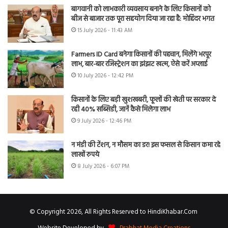
बागवानी को लाभकारी व्यवसाय बनाने के लिए किसानों को
बीज से बाजार तक पूरा सहयोग दिया जा रहा है: मोहिंदर भगत
15 July 2026 - 11:43 AM
Farmers ID Card बनेगा किसानों की पहचान, मिलेंगे भरपूर
लाभ, बार-बार रजिस्ट्रेशन का झंझट खत्म, ऐसे करें अप्लाई
10 July 2026 - 12:42 PM
किसानों के लिए बड़ी खुशखबरी, फूलों की खेती पर सरकार दे
रही 40% सब्सिडी, जानें कैसे मिलेगा लाभ
9 July 2026 - 12:46 PM
न मंडी की टेंशन, न मौसम का डर! इस फसल से किसान कमा रहे
लाखों रुपये
8 July 2026 - 6:07 PM
© Copyright 2026, All Rights Reserved to HindiKhabar.Com