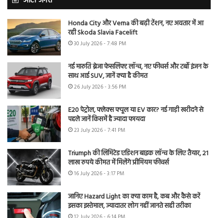
ऑटो जगत
Honda City और Verna की बढ़ी टेंशन, नए अवतार में आ
रही Skoda Slavia Facelift
30 July 2026 - 7:48 PM
नई मारुति ब्रेजा फेसलिफ्ट लॉन्च, नए फीचर्स और टर्बो इंजन के
साथ आई SUV, जानें क्या है कीमत
26 July 2026 - 3:56 PM
E20 पेट्रोल, फ्लेक्स फ्यूल या EV कार? नई गाड़ी खरीदने से
पहले जानें किसमें है ज्यादा फायदा
23 July 2026 - 7:41 PM
Triumph की लिमिटेड एडिशन बाइक लॉन्च के लिए तैयार, 21
लाख रुपये कीमत में मिलेंगे प्रीमियम फीचर्स
16 July 2026 - 3:17 PM
जानिए Hazard Light का क्या काम है, कब और कैसे करें
इसका इस्तेमाल, ज्यादातर लोग नहीं जानते सही तरीका
12 July 2026 - 6:14 PM