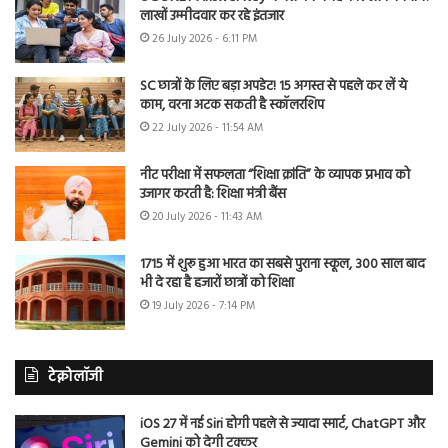
लाखों उम्मीदवार कर रहे इंतजार
26 July 2026 - 6:11 PM
SC छात्रों के लिए बड़ा अपडेट! 15 अगस्त से पहले कर लें ये
काम, वरना अटक सकती है स्कॉलरशिप
22 July 2026 - 11:54 AM
नीट परीक्षा में सफलता “शिक्षा क्रांति” के व्यापक प्रभाव को
उजागर करती है: शिक्षा मंत्री बैंस
20 July 2026 - 11:43 AM
1715 में शुरू हुआ भारत का सबसे पुराना स्कूल, 300 साल बाद
भी दे रहा है हजारों छात्रों को शिक्षा
19 July 2026 - 7:14 PM
टेक्नोलॉजी
iOS 27 में नई Siri होगी पहले से ज्यादा स्मार्ट, ChatGPT और
Gemini को देगी टक्कर