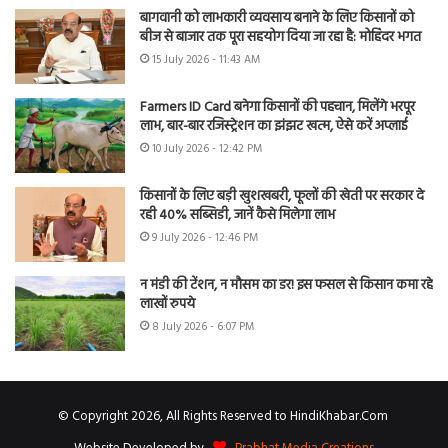
बागवानी को लाभकारी व्यवसाय बनाने के लिए किसानों को
बीज से बाजार तक पूरा सहयोग दिया जा रहा है: मोहिंदर भगत
15 July 2026 - 11:43 AM
Farmers ID Card बनेगा किसानों की पहचान, मिलेंगे भरपूर
लाभ, बार-बार रजिस्ट्रेशन का झंझट खत्म, ऐसे करें अप्लाई
10 July 2026 - 12:42 PM
किसानों के लिए बड़ी खुशखबरी, फूलों की खेती पर सरकार दे
रही 40% सब्सिडी, जानें कैसे मिलेगा लाभ
9 July 2026 - 12:46 PM
न मंडी की टेंशन, न मौसम का डर! इस फसल से किसान कमा रहे
लाखों रुपये
8 July 2026 - 6:07 PM
© Copyright 2026, All Rights Reserved to HindiKhabar.Com