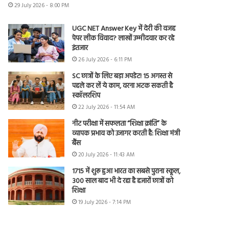
29 July 2026 - 8:00 PM
UGC NET Answer Key में देरी की वजह
पेपर लीक विवाद? लाखों उम्मीदवार कर रहे
इंतजार
26 July 2026 - 6:11 PM
SC छात्रों के लिए बड़ा अपडेट! 15 अगस्त से
पहले कर लें ये काम, वरना अटक सकती है
स्कॉलरशिप
22 July 2026 - 11:54 AM
नीट परीक्षा में सफलता “शिक्षा क्रांति” के
व्यापक प्रभाव को उजागर करती है: शिक्षा मंत्री
बैंस
20 July 2026 - 11:43 AM
1715 में शुरू हुआ भारत का सबसे पुराना स्कूल,
300 साल बाद भी दे रहा है हजारों छात्रों को
शिक्षा
19 July 2026 - 7:14 PM