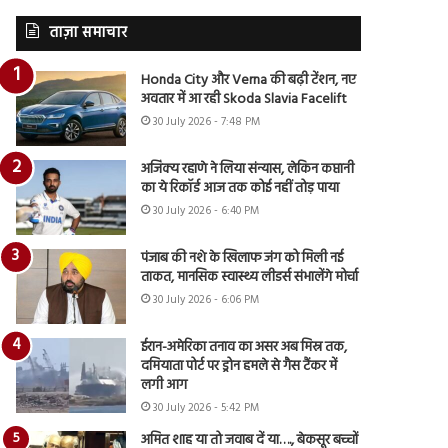
ताज़ा समाचार
Honda City और Verna की बढ़ी टेंशन, नए
अवतार में आ रही Skoda Slavia Facelift
30 July 2026 - 7:48 PM
अजिंक्य रहाणे ने लिया संन्यास, लेकिन कप्तानी
का ये रिकॉर्ड आज तक कोई नहीं तोड़ पाया
30 July 2026 - 6:40 PM
पंजाब की नशे के खिलाफ जंग को मिली नई
ताकत, मानसिक स्वास्थ्य लीडर्स संभालेंगे मोर्चा
30 July 2026 - 6:06 PM
ईरान-अमेरिका तनाव का असर अब मिस्र तक,
दमियाता पोर्ट पर ड्रोन हमले से गैस टैंकर में
लगी आग
30 July 2026 - 5:42 PM
अमित शाह या तो जवाब दें या…., बेकसूर बच्चों