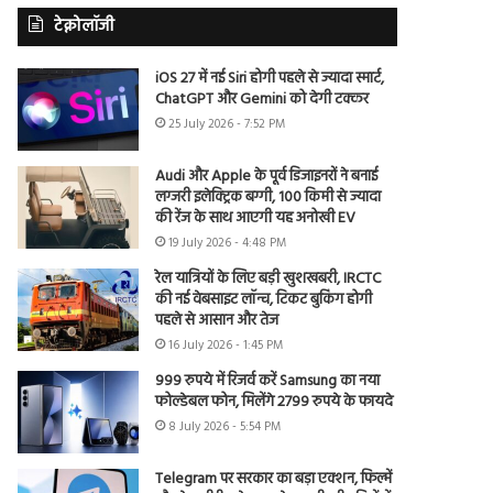
टेक्नोलॉजी
iOS 27 में नई Siri होगी पहले से ज्यादा स्मार्ट,
ChatGPT और Gemini को देगी टक्कर
25 July 2026 - 7:52 PM
Audi और Apple के पूर्व डिजाइनरों ने बनाई
लग्जरी इलेक्ट्रिक बग्गी, 100 किमी से ज्यादा
की रेंज के साथ आएगी यह अनोखी EV
19 July 2026 - 4:48 PM
रेल यात्रियों के लिए बड़ी खुशखबरी, IRCTC
की नई वेबसाइट लॉन्च, टिकट बुकिंग होगी
पहले से आसान और तेज
16 July 2026 - 1:45 PM
999 रुपये में रिजर्व करें Samsung का नया
फोल्डेबल फोन, मिलेंगे 2799 रुपये के फायदे
8 July 2026 - 5:54 PM
Telegram पर सरकार का बड़ा एक्शन, फिल्में