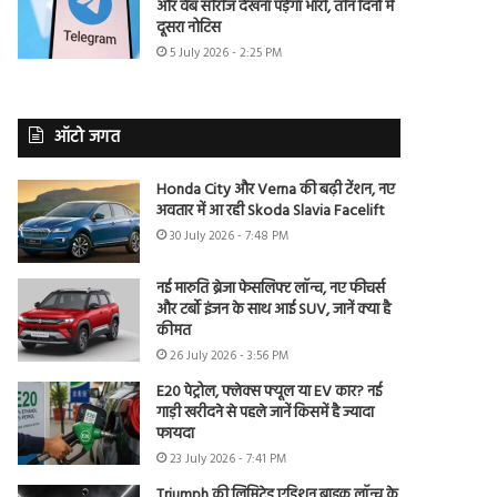
और वेब सीरीज देखना पड़ेगा भारी, तीन दिनों में
दूसरा नोटिस
5 July 2026 - 2:25 PM
ऑटो जगत
Honda City और Verna की बढ़ी टेंशन, नए
अवतार में आ रही Skoda Slavia Facelift
30 July 2026 - 7:48 PM
नई मारुति ब्रेजा फेसलिफ्ट लॉन्च, नए फीचर्स
और टर्बो इंजन के साथ आई SUV, जानें क्या है
कीमत
26 July 2026 - 3:56 PM
E20 पेट्रोल, फ्लेक्स फ्यूल या EV कार? नई
गाड़ी खरीदने से पहले जानें किसमें है ज्यादा
फायदा
23 July 2026 - 7:41 PM
Triumph की लिमिटेड एडिशन बाइक लॉन्च के