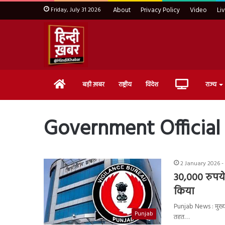
Friday, July 31 2026
About
Privacy Policy
Video
Li
Home
Live
बड़ी ख़बर
राष्ट्रीय
विदेश
राज्य
TV
Government Official
2 January 2026 -
30,000 रुपये 
किया
Punjab News : मुख्यमं
Punjab
तहत…