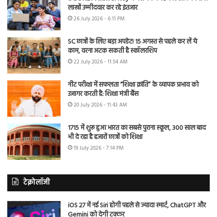
लाखों उम्मीदवार कर रहे इंतजार
26 July 2026 - 6:11 PM
SC छात्रों के लिए बड़ा अपडेट! 15 अगस्त से पहले कर लें ये
काम, वरना अटक सकती है स्कॉलरशिप
22 July 2026 - 11:54 AM
नीट परीक्षा में सफलता “शिक्षा क्रांति” के व्यापक प्रभाव को
उजागर करती है: शिक्षा मंत्री बैंस
20 July 2026 - 11:43 AM
1715 में शुरू हुआ भारत का सबसे पुराना स्कूल, 300 साल बाद
भी दे रहा है हजारों छात्रों को शिक्षा
19 July 2026 - 7:14 PM
टेक्नोलॉजी
iOS 27 में नई Siri होगी पहले से ज्यादा स्मार्ट, ChatGPT और
Gemini को देगी टक्कर