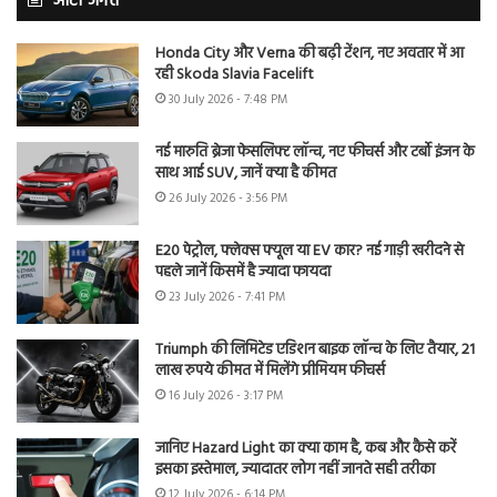
ऑटो जगत
Honda City और Verna की बढ़ी टेंशन, नए अवतार में आ
रही Skoda Slavia Facelift
30 July 2026 - 7:48 PM
नई मारुति ब्रेजा फेसलिफ्ट लॉन्च, नए फीचर्स और टर्बो इंजन के
साथ आई SUV, जानें क्या है कीमत
26 July 2026 - 3:56 PM
E20 पेट्रोल, फ्लेक्स फ्यूल या EV कार? नई गाड़ी खरीदने से
पहले जानें किसमें है ज्यादा फायदा
23 July 2026 - 7:41 PM
Triumph की लिमिटेड एडिशन बाइक लॉन्च के लिए तैयार, 21
लाख रुपये कीमत में मिलेंगे प्रीमियम फीचर्स
16 July 2026 - 3:17 PM
जानिए Hazard Light का क्या काम है, कब और कैसे करें
इसका इस्तेमाल, ज्यादातर लोग नहीं जानते सही तरीका
12 July 2026 - 6:14 PM