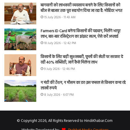
बागवानी को लाभकारी व्यवसाय बनाने के लिए किसानों को
बीज से बाजार तक पूरा सहयोग दिया जा रहा है: मोहिंदर भगत
15 July 2026 - 11:43 AM
Farmers ID Card बनेगा किसानों की पहचान, मिलेंगे भरपूर
लाभ, बार-बार रजिस्ट्रेशन का झंझट खत्म, ऐसे करें अप्लाई
10 July 2026 - 12:42 PM
किसानों के लिए बड़ी खुशखबरी, फूलों की खेती पर सरकार दे
रही 40% सब्सिडी, जानें कैसे मिलेगा लाभ
9 July 2026 - 12:46 PM
न मंडी की टेंशन, न मौसम का डर! इस फसल से किसान कमा रहे
लाखों रुपये
8 July 2026 - 6:07 PM
© Copyright 2026, All Rights Reserved to HindiKhabar.Com