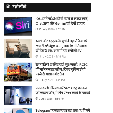
टेक्नोलॉजी
iOS 27 में नई Siri होगी पहले से ज्यादा स्मार्ट,
ChatGPT और Gemini को देगी टक्कर
25 July 2026 - 7:52 PM
Audi और Apple के पूर्व डिजाइनरों ने बनाई
लग्जरी इलेक्ट्रिक बग्गी, 100 किमी से ज्यादा
की रेंज के साथ आएगी यह अनोखी EV
19 July 2026 - 4:48 PM
रेल यात्रियों के लिए बड़ी खुशखबरी, IRCTC
की नई वेबसाइट लॉन्च, टिकट बुकिंग होगी
पहले से आसान और तेज
16 July 2026 - 1:45 PM
999 रुपये में रिजर्व करें Samsung का नया
फोल्डेबल फोन, मिलेंगे 2799 रुपये के फायदे
8 July 2026 - 5:54 PM
Telegram पर सरकार का बड़ा एक्शन, फिल्में