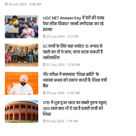
29 July 2026 - 8:00 PM
UGC NET Answer Key में देरी की वजह
पेपर लीक विवाद? लाखों उम्मीदवार कर रहे
इंतजार
26 July 2026 - 6:11 PM
SC छात्रों के लिए बड़ा अपडेट! 15 अगस्त से
पहले कर लें ये काम, वरना अटक सकती है
स्कॉलरशिप
22 July 2026 - 11:54 AM
नीट परीक्षा में सफलता “शिक्षा क्रांति” के
व्यापक प्रभाव को उजागर करती है: शिक्षा मंत्री
बैंस
20 July 2026 - 11:43 AM
1715 में शुरू हुआ भारत का सबसे पुराना स्कूल,
300 साल बाद भी दे रहा है हजारों छात्रों को
शिक्षा
19 July 2026 - 7:14 PM