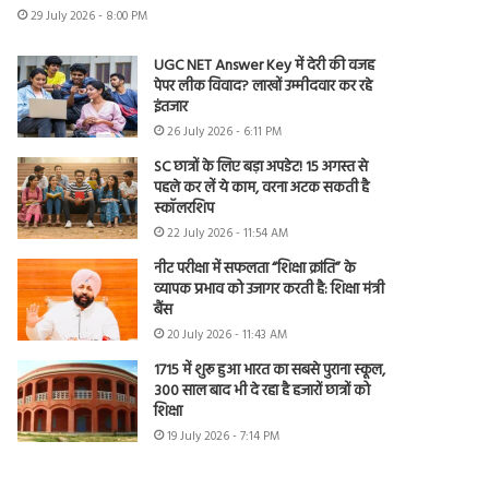
29 July 2026 - 8:00 PM
UGC NET Answer Key में देरी की वजह
पेपर लीक विवाद? लाखों उम्मीदवार कर रहे
इंतजार
26 July 2026 - 6:11 PM
SC छात्रों के लिए बड़ा अपडेट! 15 अगस्त से
पहले कर लें ये काम, वरना अटक सकती है
स्कॉलरशिप
22 July 2026 - 11:54 AM
नीट परीक्षा में सफलता “शिक्षा क्रांति” के
व्यापक प्रभाव को उजागर करती है: शिक्षा मंत्री
बैंस
20 July 2026 - 11:43 AM
1715 में शुरू हुआ भारत का सबसे पुराना स्कूल,
300 साल बाद भी दे रहा है हजारों छात्रों को
शिक्षा
19 July 2026 - 7:14 PM