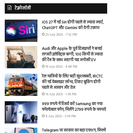
टेक्नोलॉजी
iOS 27 में नई Siri होगी पहले से ज्यादा स्मार्ट,
ChatGPT और Gemini को देगी टक्कर
25 July 2026 - 7:52 PM
Audi और Apple के पूर्व डिजाइनरों ने बनाई
लग्जरी इलेक्ट्रिक बग्गी, 100 किमी से ज्यादा
की रेंज के साथ आएगी यह अनोखी EV
19 July 2026 - 4:48 PM
रेल यात्रियों के लिए बड़ी खुशखबरी, IRCTC
की नई वेबसाइट लॉन्च, टिकट बुकिंग होगी
पहले से आसान और तेज
16 July 2026 - 1:45 PM
999 रुपये में रिजर्व करें Samsung का नया
फोल्डेबल फोन, मिलेंगे 2799 रुपये के फायदे
8 July 2026 - 5:54 PM
Telegram पर सरकार का बड़ा एक्शन, फिल्में