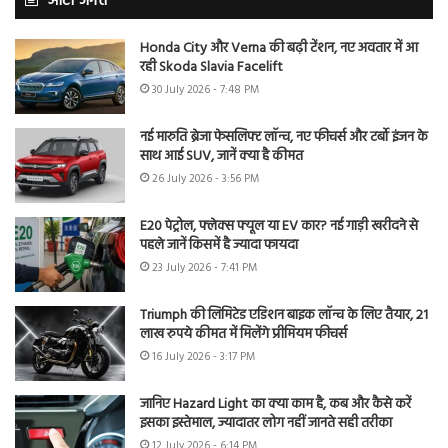
ऑटो जगत
Honda City और Verna की बढ़ी टेंशन, नए अवतार में आ
रही Skoda Slavia Facelift
30 July 2026 - 7:48 PM
नई मारुति ब्रेजा फेसलिफ्ट लॉन्च, नए फीचर्स और टर्बो इंजन के
साथ आई SUV, जानें क्या है कीमत
26 July 2026 - 3:56 PM
E20 पेट्रोल, फ्लेक्स फ्यूल या EV कार? नई गाड़ी खरीदने से
पहले जानें किसमें है ज्यादा फायदा
23 July 2026 - 7:41 PM
Triumph की लिमिटेड एडिशन बाइक लॉन्च के लिए तैयार, 21
लाख रुपये कीमत में मिलेंगे प्रीमियम फीचर्स
16 July 2026 - 3:17 PM
जानिए Hazard Light का क्या काम है, कब और कैसे करें
इसका इस्तेमाल, ज्यादातर लोग नहीं जानते सही तरीका
12 July 2026 - 6:14 PM