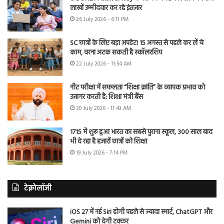
लाखों उम्मीदवार कर रहे इंतजार
26 July 2026 - 6:11 PM
SC छात्रों के लिए बड़ा अपडेट! 15 अगस्त से पहले कर लें ये
काम, वरना अटक सकती है स्कॉलरशिप
22 July 2026 - 11:54 AM
नीट परीक्षा में सफलता “शिक्षा क्रांति” के व्यापक प्रभाव को
उजागर करती है: शिक्षा मंत्री बैंस
20 July 2026 - 11:43 AM
1715 में शुरू हुआ भारत का सबसे पुराना स्कूल, 300 साल बाद
भी दे रहा है हजारों छात्रों को शिक्षा
19 July 2026 - 7:14 PM
टेक्नोलॉजी
iOS 27 में नई Siri होगी पहले से ज्यादा स्मार्ट, ChatGPT और
Gemini को देगी टक्कर