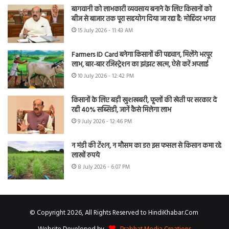
बागवानी को लाभकारी व्यवसाय बनाने के लिए किसानों को
बीज से बाजार तक पूरा सहयोग दिया जा रहा है: मोहिंदर भगत
15 July 2026 - 11:43 AM
Farmers ID Card बनेगा किसानों की पहचान, मिलेंगे भरपूर
लाभ, बार-बार रजिस्ट्रेशन का झंझट खत्म, ऐसे करें अप्लाई
10 July 2026 - 12:42 PM
किसानों के लिए बड़ी खुशखबरी, फूलों की खेती पर सरकार दे
रही 40% सब्सिडी, जानें कैसे मिलेगा लाभ
9 July 2026 - 12:46 PM
न मंडी की टेंशन, न मौसम का डर! इस फसल से किसान कमा रहे
लाखों रुपये
8 July 2026 - 6:07 PM
© Copyright 2026, All Rights Reserved to HindiKhabar.Com