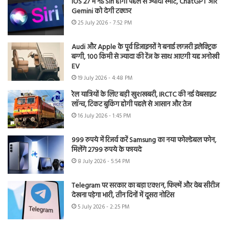
iOS 27 में नई Siri होगी पहले से ज्यादा स्मार्ट, ChatGPT और
Gemini को देगी टक्कर
25 July 2026 - 7:52 PM
Audi और Apple के पूर्व डिजाइनरों ने बनाई लग्जरी इलेक्ट्रिक
बग्गी, 100 किमी से ज्यादा की रेंज के साथ आएगी यह अनोखी
EV
19 July 2026 - 4:48 PM
रेल यात्रियों के लिए बड़ी खुशखबरी, IRCTC की नई वेबसाइट
लॉन्च, टिकट बुकिंग होगी पहले से आसान और तेज
16 July 2026 - 1:45 PM
999 रुपये में रिजर्व करें Samsung का नया फोल्डेबल फोन,
मिलेंगे 2799 रुपये के फायदे
8 July 2026 - 5:54 PM
Telegram पर सरकार का बड़ा एक्शन, फिल्में और वेब सीरीज
देखना पड़ेगा भारी, तीन दिनों में दूसरा नोटिस
5 July 2026 - 2:25 PM