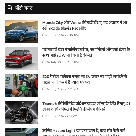
ऑटो जगत
Honda City और Verna की बढ़ी टेंशन, नए अवतार में आ
रही Skoda Slavia Facelift
30 July 2026 - 7:48 PM
नई मारुति ब्रेजा फेसलिफ्ट लॉन्च, नए फीचर्स और टर्बो इंजन के
साथ आई SUV, जानें क्या है कीमत
26 July 2026 - 3:56 PM
E20 पेट्रोल, फ्लेक्स फ्यूल या EV कार? नई गाड़ी खरीदने से
पहले जानें किसमें है ज्यादा फायदा
23 July 2026 - 7:41 PM
Triumph की लिमिटेड एडिशन बाइक लॉन्च के लिए तैयार, 21
लाख रुपये कीमत में मिलेंगे प्रीमियम फीचर्स
16 July 2026 - 3:17 PM
जानिए Hazard Light का क्या काम है, कब और कैसे करें