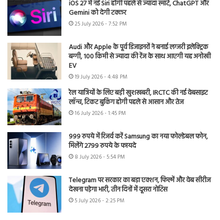
iOS 27 में नई Siri होगी पहले से ज्यादा स्मार्ट, ChatGPT और
Gemini को देगी टक्कर
25 July 2026 - 7:52 PM
Audi और Apple के पूर्व डिजाइनरों ने बनाई लग्जरी इलेक्ट्रिक
बग्गी, 100 किमी से ज्यादा की रेंज के साथ आएगी यह अनोखी
EV
19 July 2026 - 4:48 PM
रेल यात्रियों के लिए बड़ी खुशखबरी, IRCTC की नई वेबसाइट
लॉन्च, टिकट बुकिंग होगी पहले से आसान और तेज
16 July 2026 - 1:45 PM
999 रुपये में रिजर्व करें Samsung का नया फोल्डेबल फोन,
मिलेंगे 2799 रुपये के फायदे
8 July 2026 - 5:54 PM
Telegram पर सरकार का बड़ा एक्शन, फिल्में और वेब सीरीज
देखना पड़ेगा भारी, तीन दिनों में दूसरा नोटिस
5 July 2026 - 2:25 PM