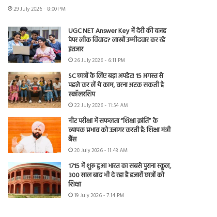
29 July 2026 - 8:00 PM
UGC NET Answer Key में देरी की वजह
पेपर लीक विवाद? लाखों उम्मीदवार कर रहे
इंतजार
26 July 2026 - 6:11 PM
SC छात्रों के लिए बड़ा अपडेट! 15 अगस्त से
पहले कर लें ये काम, वरना अटक सकती है
स्कॉलरशिप
22 July 2026 - 11:54 AM
नीट परीक्षा में सफलता “शिक्षा क्रांति” के
व्यापक प्रभाव को उजागर करती है: शिक्षा मंत्री
बैंस
20 July 2026 - 11:43 AM
1715 में शुरू हुआ भारत का सबसे पुराना स्कूल,
300 साल बाद भी दे रहा है हजारों छात्रों को
शिक्षा
19 July 2026 - 7:14 PM