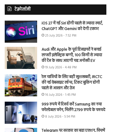
टेक्नोलॉजी
iOS 27 में नई Siri होगी पहले से ज्यादा स्मार्ट,
ChatGPT और Gemini को देगी टक्कर
25 July 2026 - 7:52 PM
Audi और Apple के पूर्व डिजाइनरों ने बनाई
लग्जरी इलेक्ट्रिक बग्गी, 100 किमी से ज्यादा
की रेंज के साथ आएगी यह अनोखी EV
19 July 2026 - 4:48 PM
रेल यात्रियों के लिए बड़ी खुशखबरी, IRCTC
की नई वेबसाइट लॉन्च, टिकट बुकिंग होगी
पहले से आसान और तेज
16 July 2026 - 1:45 PM
999 रुपये में रिजर्व करें Samsung का नया
फोल्डेबल फोन, मिलेंगे 2799 रुपये के फायदे
8 July 2026 - 5:54 PM
Telegram पर सरकार का बड़ा एक्शन, फिल्में