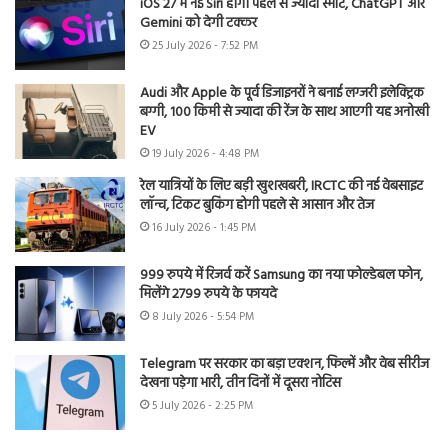
iOS 27 में नई Siri होगी पहले से ज्यादा स्मार्ट, ChatGPT और
Gemini को देगी टक्कर
25 July 2026 - 7:52 PM
Audi और Apple के पूर्व डिजाइनरों ने बनाई लग्जरी इलेक्ट्रिक
बग्गी, 100 किमी से ज्यादा की रेंज के साथ आएगी यह अनोखी
EV
19 July 2026 - 4:48 PM
रेल यात्रियों के लिए बड़ी खुशखबरी, IRCTC की नई वेबसाइट
लॉन्च, टिकट बुकिंग होगी पहले से आसान और तेज
16 July 2026 - 1:45 PM
999 रुपये में रिजर्व करें Samsung का नया फोल्डेबल फोन,
मिलेंगे 2799 रुपये के फायदे
8 July 2026 - 5:54 PM
Telegram पर सरकार का बड़ा एक्शन, फिल्में और वेब सीरीज
देखना पड़ेगा भारी, तीन दिनों में दूसरा नोटिस
5 July 2026 - 2:25 PM