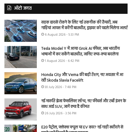
ऑटो जगत
सड़क हादसे रोकने के लिए नई तकनीक की तैयारी, अब
गाड़ियां आपस में करेंगी बातचीत, ड्राइवर को पहले मिलेगा अलर्ट
6 August 2026 - 5:33 PM
Tesla Model Y में आया Grok AI फीचर, अब भारतीय
भाषाओं में कर सकेंगे बातचीत, जानिए क्या-क्या बदलेगा
1 August 2026 - 6:42 PM
Honda City और Verna की बढ़ी टेंशन, नए अवतार में आ
रही Skoda Slavia Facelift
30 July 2026 - 7:48 PM
नई मारुति ब्रेजा फेसलिफ्ट लॉन्च, नए फीचर्स और टर्बो इंजन के
साथ आई SUV, जानें क्या है कीमत
26 July 2026 - 3:56 PM
E20 पेट्रोल, फ्लेक्स फ्यूल या EV कार? नई गाड़ी खरीदने से