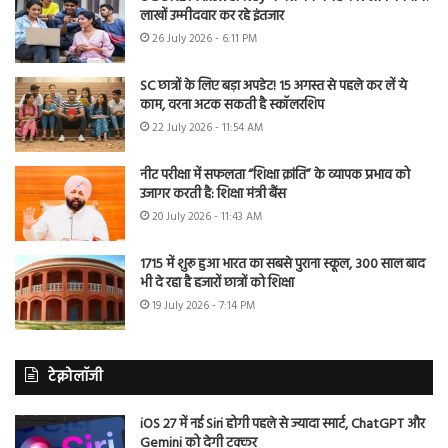
लाखों उम्मीदवार कर रहे इंतजार
26 July 2026 - 6:11 PM
SC छात्रों के लिए बड़ा अपडेट! 15 अगस्त से पहले कर लें ये
काम, वरना अटक सकती है स्कॉलरशिप
22 July 2026 - 11:54 AM
नीट परीक्षा में सफलता “शिक्षा क्रांति” के व्यापक प्रभाव को
उजागर करती है: शिक्षा मंत्री बैंस
20 July 2026 - 11:43 AM
1715 में शुरू हुआ भारत का सबसे पुराना स्कूल, 300 साल बाद
भी दे रहा है हजारों छात्रों को शिक्षा
19 July 2026 - 7:14 PM
टेक्नोलॉजी
iOS 27 में नई Siri होगी पहले से ज्यादा स्मार्ट, ChatGPT और
Gemini को देगी टक्कर