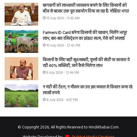
बागवानी को लाभकारी व्यवसाय बनाने के लिए किसानों को
बीज से बाजार तक पूरा सहयोग दिया जा रहा है: मोहिंदर भगत
15 July 2026 - 11:43 AM
Farmers ID Card बनेगा किसानों की पहचान, मिलेंगे भरपूर
लाभ, बार-बार रजिस्ट्रेशन का झंझट खत्म, ऐसे करें अप्लाई
10 July 2026 - 12:42 PM
किसानों के लिए बड़ी खुशखबरी, फूलों की खेती पर सरकार दे
रही 40% सब्सिडी, जानें कैसे मिलेगा लाभ
9 July 2026 - 12:46 PM
न मंडी की टेंशन, न मौसम का डर! इस फसल से किसान कमा रहे
लाखों रुपये
8 July 2026 - 6:07 PM
© Copyright 2026, All Rights Reserved to HindiKhabar.Com