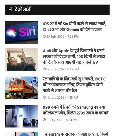
टेक्नोलॉजी
iOS 27 में नई Siri होगी पहले से ज्यादा स्मार्ट,
ChatGPT और Gemini को देगी टक्कर
25 July 2026 - 7:52 PM
Audi और Apple के पूर्व डिजाइनरों ने बनाई
लग्जरी इलेक्ट्रिक बग्गी, 100 किमी से ज्यादा
की रेंज के साथ आएगी यह अनोखी EV
19 July 2026 - 4:48 PM
रेल यात्रियों के लिए बड़ी खुशखबरी, IRCTC
की नई वेबसाइट लॉन्च, टिकट बुकिंग होगी
पहले से आसान और तेज
16 July 2026 - 1:45 PM
999 रुपये में रिजर्व करें Samsung का नया
फोल्डेबल फोन, मिलेंगे 2799 रुपये के फायदे
8 July 2026 - 5:54 PM
Telegram पर सरकार का बड़ा एक्शन, फिल्में