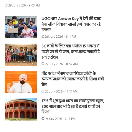
29 July 2026 - 8:00 PM
UGC NET Answer Key में देरी की वजह
पेपर लीक विवाद? लाखों उम्मीदवार कर रहे
इंतजार
26 July 2026 - 6:11 PM
SC छात्रों के लिए बड़ा अपडेट! 15 अगस्त से
पहले कर लें ये काम, वरना अटक सकती है
स्कॉलरशिप
22 July 2026 - 11:54 AM
नीट परीक्षा में सफलता “शिक्षा क्रांति” के
व्यापक प्रभाव को उजागर करती है: शिक्षा मंत्री
बैंस
20 July 2026 - 11:43 AM
1715 में शुरू हुआ भारत का सबसे पुराना स्कूल,
300 साल बाद भी दे रहा है हजारों छात्रों को
शिक्षा
19 July 2026 - 7:14 PM