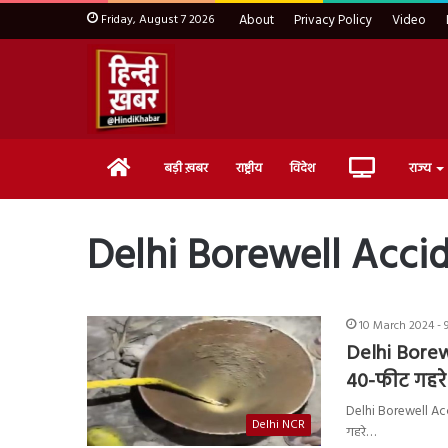
Friday, August 7 2026
About
Privacy Policy
Video
Home
Live
बड़ी ख़बर
राष्ट्रीय
विदेश
राज्य
TV
Delhi Borewell Acci
10 March 2024 - 
Delhi Borewe
40-फीट गहरे 
Delhi Borewell Accid
Delhi NCR
गहरे…