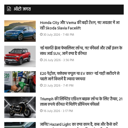
ऑटो जगत
Honda City और Verna की बढ़ी टेंशन, नए अवतार में आ
रही Skoda Slavia Facelift
30 July 2026 - 7:48 PM
नई मारुति ब्रेजा फेसलिफ्ट लॉन्च, नए फीचर्स और टर्बो इंजन के
साथ आई SUV, जानें क्या है कीमत
26 July 2026 - 3:56 PM
E20 पेट्रोल, फ्लेक्स फ्यूल या EV कार? नई गाड़ी खरीदने से
पहले जानें किसमें है ज्यादा फायदा
23 July 2026 - 7:41 PM
Triumph की लिमिटेड एडिशन बाइक लॉन्च के लिए तैयार, 21
लाख रुपये कीमत में मिलेंगे प्रीमियम फीचर्स
16 July 2026 - 3:17 PM
जानिए Hazard Light का क्या काम है, कब और कैसे करें