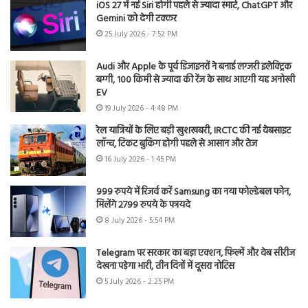
iOS 27 में नई Siri होगी पहले से ज्यादा स्मार्ट, ChatGPT और
Gemini को देगी टक्कर
25 July 2026 - 7:52 PM
Audi और Apple के पूर्व डिजाइनरों ने बनाई लग्जरी इलेक्ट्रिक
बग्गी, 100 किमी से ज्यादा की रेंज के साथ आएगी यह अनोखी
EV
19 July 2026 - 4:48 PM
रेल यात्रियों के लिए बड़ी खुशखबरी, IRCTC की नई वेबसाइट
लॉन्च, टिकट बुकिंग होगी पहले से आसान और तेज
16 July 2026 - 1:45 PM
999 रुपये में रिजर्व करें Samsung का नया फोल्डेबल फोन,
मिलेंगे 2799 रुपये के फायदे
8 July 2026 - 5:54 PM
Telegram पर सरकार का बड़ा एक्शन, फिल्में और वेब सीरीज
देखना पड़ेगा भारी, तीन दिनों में दूसरा नोटिस
5 July 2026 - 2:25 PM