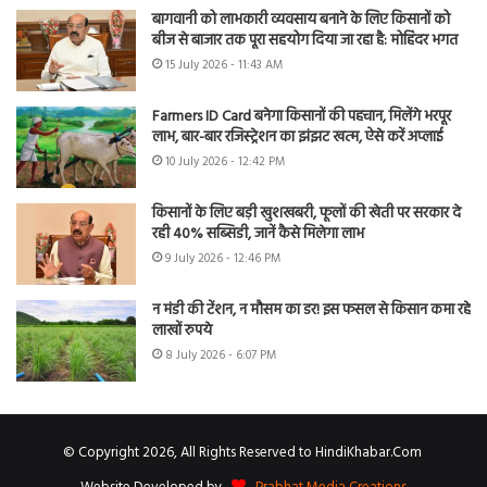
बागवानी को लाभकारी व्यवसाय बनाने के लिए किसानों को
बीज से बाजार तक पूरा सहयोग दिया जा रहा है: मोहिंदर भगत
15 July 2026 - 11:43 AM
Farmers ID Card बनेगा किसानों की पहचान, मिलेंगे भरपूर
लाभ, बार-बार रजिस्ट्रेशन का झंझट खत्म, ऐसे करें अप्लाई
10 July 2026 - 12:42 PM
किसानों के लिए बड़ी खुशखबरी, फूलों की खेती पर सरकार दे
रही 40% सब्सिडी, जानें कैसे मिलेगा लाभ
9 July 2026 - 12:46 PM
न मंडी की टेंशन, न मौसम का डर! इस फसल से किसान कमा रहे
लाखों रुपये
8 July 2026 - 6:07 PM
© Copyright 2026, All Rights Reserved to HindiKhabar.Com