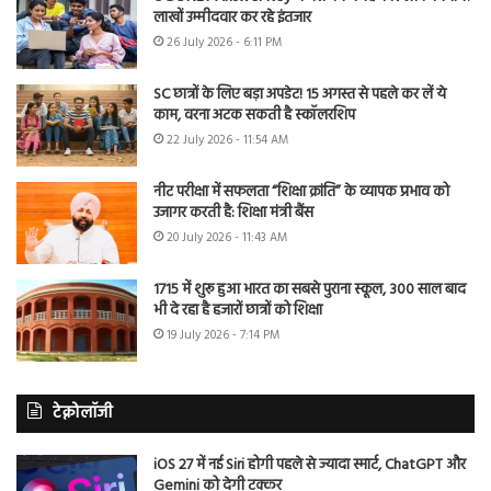
लाखों उम्मीदवार कर रहे इंतजार
26 July 2026 - 6:11 PM
SC छात्रों के लिए बड़ा अपडेट! 15 अगस्त से पहले कर लें ये
काम, वरना अटक सकती है स्कॉलरशिप
22 July 2026 - 11:54 AM
नीट परीक्षा में सफलता “शिक्षा क्रांति” के व्यापक प्रभाव को
उजागर करती है: शिक्षा मंत्री बैंस
20 July 2026 - 11:43 AM
1715 में शुरू हुआ भारत का सबसे पुराना स्कूल, 300 साल बाद
भी दे रहा है हजारों छात्रों को शिक्षा
19 July 2026 - 7:14 PM
टेक्नोलॉजी
iOS 27 में नई Siri होगी पहले से ज्यादा स्मार्ट, ChatGPT और
Gemini को देगी टक्कर