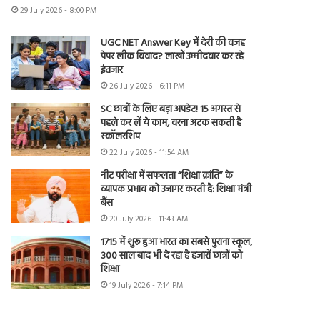
29 July 2026 - 8:00 PM
UGC NET Answer Key में देरी की वजह
पेपर लीक विवाद? लाखों उम्मीदवार कर रहे
इंतजार
26 July 2026 - 6:11 PM
SC छात्रों के लिए बड़ा अपडेट! 15 अगस्त से
पहले कर लें ये काम, वरना अटक सकती है
स्कॉलरशिप
22 July 2026 - 11:54 AM
नीट परीक्षा में सफलता “शिक्षा क्रांति” के
व्यापक प्रभाव को उजागर करती है: शिक्षा मंत्री
बैंस
20 July 2026 - 11:43 AM
1715 में शुरू हुआ भारत का सबसे पुराना स्कूल,
300 साल बाद भी दे रहा है हजारों छात्रों को
शिक्षा
19 July 2026 - 7:14 PM