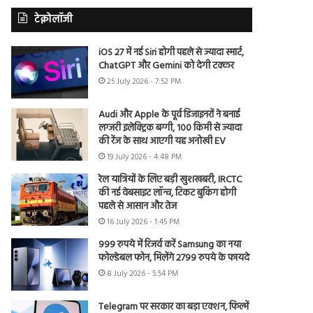
टेक्नोलॉजी
iOS 27 में नई Siri होगी पहले से ज्यादा स्मार्ट,
ChatGPT और Gemini को देगी टक्कर
25 July 2026 - 7:52 PM
Audi और Apple के पूर्व डिजाइनरों ने बनाई
लग्जरी इलेक्ट्रिक बग्गी, 100 किमी से ज्यादा
की रेंज के साथ आएगी यह अनोखी EV
19 July 2026 - 4:48 PM
रेल यात्रियों के लिए बड़ी खुशखबरी, IRCTC
की नई वेबसाइट लॉन्च, टिकट बुकिंग होगी
पहले से आसान और तेज
16 July 2026 - 1:45 PM
999 रुपये में रिजर्व करें Samsung का नया
फोल्डेबल फोन, मिलेंगे 2799 रुपये के फायदे
8 July 2026 - 5:54 PM
Telegram पर सरकार का बड़ा एक्शन, फिल्में