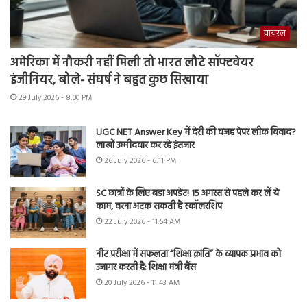
वायरल
अमेरिका में नौकरी नहीं मिली तो भारत लौटे सॉफ्टवेयर
इंजीनियर, बोले- संघर्ष ने बहुत कुछ सिखाया
29 July 2026 - 8:00 PM
UGC NET Answer Key में देरी की वजह पेपर लीक विवाद?
लाखों उम्मीदवार कर रहे इंतजार
26 July 2026 - 6:11 PM
SC छात्रों के लिए बड़ा अपडेट! 15 अगस्त से पहले कर लें ये
काम, वरना अटक सकती है स्कॉलरशिप
22 July 2026 - 11:54 AM
नीट परीक्षा में सफलता “शिक्षा क्रांति” के व्यापक प्रभाव को
उजागर करती है: शिक्षा मंत्री बैंस
20 July 2026 - 11:43 AM