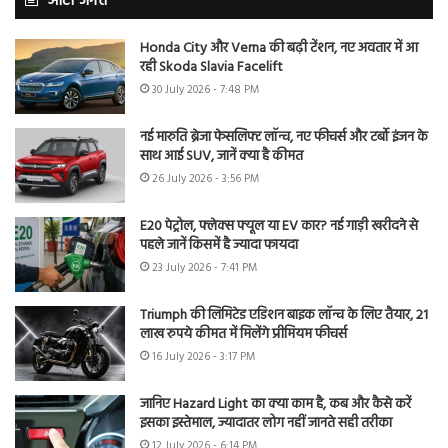
ऑटो जगत
Honda City और Verna की बढ़ी टेंशन, नए अवतार में आ
रही Skoda Slavia Facelift
30 July 2026 - 7:48 PM
नई मारुति ब्रेजा फेसलिफ्ट लॉन्च, नए फीचर्स और टर्बो इंजन के
साथ आई SUV, जानें क्या है कीमत
26 July 2026 - 3:56 PM
E20 पेट्रोल, फ्लेक्स फ्यूल या EV कार? नई गाड़ी खरीदने से
पहले जानें किसमें है ज्यादा फायदा
23 July 2026 - 7:41 PM
Triumph की लिमिटेड एडिशन बाइक लॉन्च के लिए तैयार, 21
लाख रुपये कीमत में मिलेंगे प्रीमियम फीचर्स
16 July 2026 - 3:17 PM
जानिए Hazard Light का क्या काम है, कब और कैसे करें
इसका इस्तेमाल, ज्यादातर लोग नहीं जानते सही तरीका
12 July 2026 - 6:14 PM