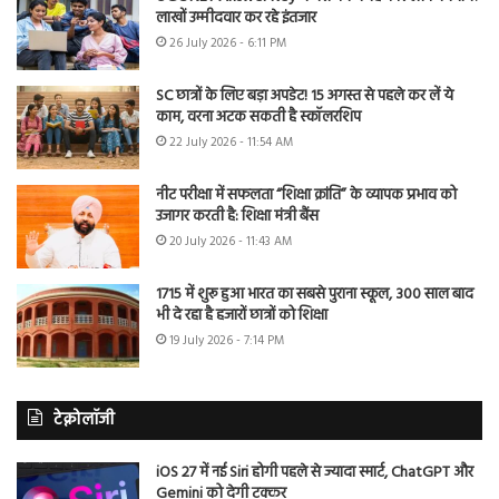
लाखों उम्मीदवार कर रहे इंतजार
26 July 2026 - 6:11 PM
SC छात्रों के लिए बड़ा अपडेट! 15 अगस्त से पहले कर लें ये
काम, वरना अटक सकती है स्कॉलरशिप
22 July 2026 - 11:54 AM
नीट परीक्षा में सफलता “शिक्षा क्रांति” के व्यापक प्रभाव को
उजागर करती है: शिक्षा मंत्री बैंस
20 July 2026 - 11:43 AM
1715 में शुरू हुआ भारत का सबसे पुराना स्कूल, 300 साल बाद
भी दे रहा है हजारों छात्रों को शिक्षा
19 July 2026 - 7:14 PM
टेक्नोलॉजी
iOS 27 में नई Siri होगी पहले से ज्यादा स्मार्ट, ChatGPT और
Gemini को देगी टक्कर