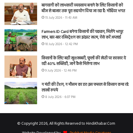
बागवानी को लाभकारी व्यवसाय बनाने के लिए किसानों को
बीज से बाजार तक पूरा सहयोग दिया जा रहा है: मोहिंदर भगत
15 July 2026 - 11:43 AM
Farmers ID Card बनेगा किसानों की पहचान, मिलेंगे भरपूर
लाभ, बार-बार रजिस्ट्रेशन का झंझट खत्म, ऐसे करें अप्लाई
10 July 2026 - 12:42 PM
किसानों के लिए बड़ी खुशखबरी, फूलों की खेती पर सरकार दे
रही 40% सब्सिडी, जानें कैसे मिलेगा लाभ
9 July 2026 - 12:46 PM
न मंडी की टेंशन, न मौसम का डर! इस फसल से किसान कमा रहे
लाखों रुपये
8 July 2026 - 6:07 PM
© Copyright 2026, All Rights Reserved to HindiKhabar.Com